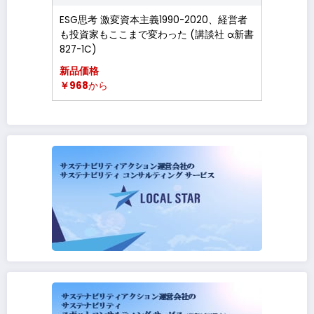
ESG思考 激変資本主義1990-2020、経営者
も投資家もここまで変わった (講談社 α新書
827-1C)
新品価格
￥968
から