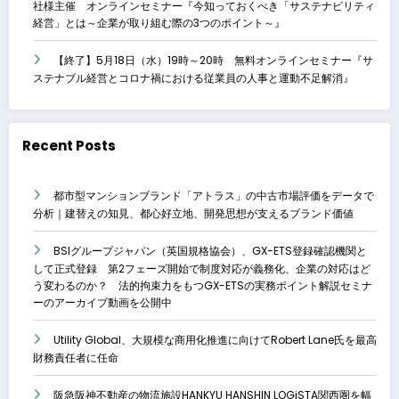
社様主催 オンラインセミナー『今知っておくべき「サステナビリティ
経営」とは～企業が取り組む際の3つのポイント～』
【終了】5月18日（水）19時～20時 無料オンラインセミナー『サ
ステナブル経営とコロナ禍における従業員の人事と運動不足解消』
Recent Posts
都市型マンションブランド「アトラス」の中古市場評価をデータで
分析｜建替えの知見、都心好立地、開発思想が支えるブランド価値
BSIグループジャパン（英国規格協会）、GX-ETS登録確認機関と
して正式登録 第2フェーズ開始で制度対応が義務化、企業の対応はど
う変わるのか？ 法的拘束力をもつGX-ETSの実務ポイント解説セミナ
ーのアーカイブ動画を公開中
Utility Global、大規模な商用化推進に向けてRobert Lane氏を最高
財務責任者に任命
阪急阪神不動産の物流施設HANKYU HANSHIN LOGiSTA関西圏を幅