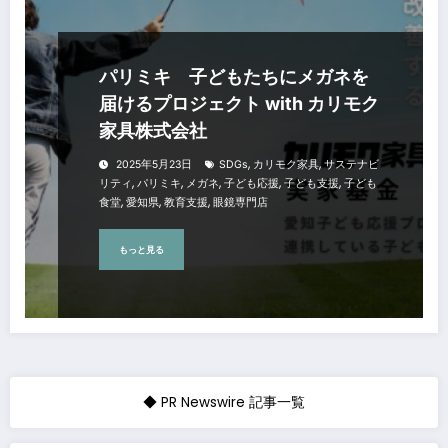
パリミキ 子どもたちにメガネを
届けるプロジェクト with カリモク
家具株式会社
,
,
2025年5月23日
SDGs
カリモク家具
サステナビ
,
,
,
,
,
リティ
パリミキ
メガネ
子ども応援
子ども支援
子ども
,
,
,
食堂
愛知県
教育支援
眼鏡専門店
もっと見る
◆ PR Newswire 記事一覧