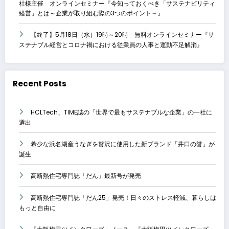
社様主催 オンラインセミナー『今知っておくべき「サステナビリティ
経営」とは～企業が取り組む際の3つのポイント～』
【終了】5月18日（水）19時～20時 無料オンラインセミナー『サ
ステナブル経営とコロナ禍における従業員の人事と運動不足解消』
Recent Posts
HCLTech、TIME誌の「世界で最もサステナブルな企業」の一社に
選出
希少な浜名湖産うなぎを贅沢に使用した新ブランド「井口の誉」が
誕生
高断熱住宅専門誌「だん」最新号が発売
高断熱住宅専門誌「だん25」発売！日々のストレス軽減、暮らしは
もっと自由に