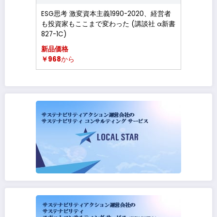
ESG思考 激変資本主義1990-2020、経営者
も投資家もここまで変わった (講談社 α新書
827-1C)
新品価格
￥968
から