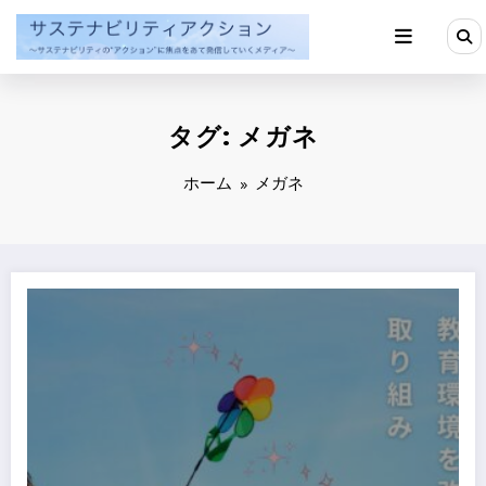
コ
ン
テ
ン
ツ
へ
タグ: メガネ
ス
キ
ッ
ホーム
メガネ
プ