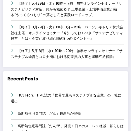
【終了】5月29日（木）16時～17時 無料オンラインセミナー『サ
ステナビリティ対応、何から始める？ 上場企業・上場準備企業が陥
る“やってるつもり” の落とし穴と実践ロードマップ』
【終了】8月29日（火）13時30分～15時 パーソルキャリア株式会
社様主催 オンラインセミナー『今知っておくべき「サステナビリティ
経営」とは～企業が取り組む際の3つのポイント～』
【終了】5月18日（水）19時～20時 無料オンラインセミナー『サ
ステナブル経営とコロナ禍における従業員の人事と運動不足解消』
Recent Posts
HCLTech、TIME誌の「世界で最もサステナブルな企業」の一社に
選出
高断熱住宅専門誌「だん」最新号が発売
高断熱住宅専門誌「だん25」発売！日々のストレス軽減、暮らしは