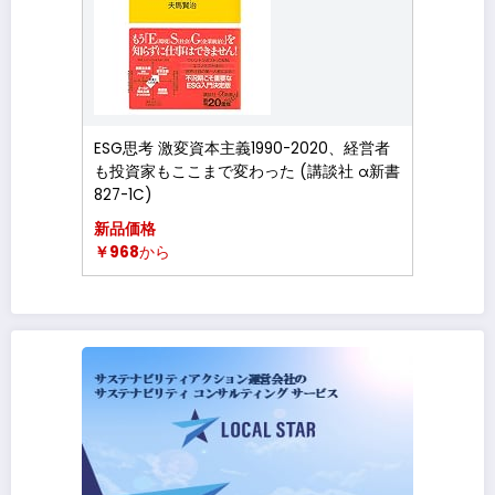
ESG思考 激変資本主義1990-2020、経営者
も投資家もここまで変わった (講談社 α新書
827-1C)
新品価格
￥968
から