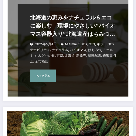
北海道の恵みをナチュラル＆エコ
に楽しむ 環境にやさしい“バイオ
マス容器入り”北海道産はちみつ
「みどりの日」に新発売
,
,
,
,
2025年5月4日
Mielmie
SDGs
エコ
ギフト
サス
,
,
,
,
テナビリティ
ナチュラル
バイオマス
はちみつ
ミール
,
,
,
,
,
,
ミィ
みどりの日
京都
北海道
新発売
環境配慮
蜂蜜専門
,
店
金市商店
もっと見る