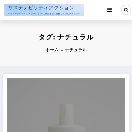
コ
ン
テ
ン
ツ
へ
タグ: ナチュラル
ス
キ
ッ
ホーム
ナチュラル
プ