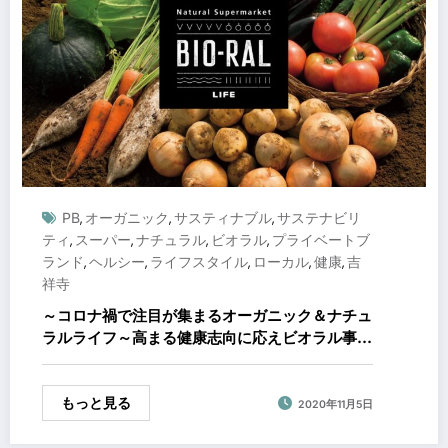
PB
オーガニック
サスティナブル
サステナビリ
,
,
,
ティ
スーパー
ナチュラル
ビオラル
プライベートブ
,
,
,
,
ランド
ヘルシー
ライフスタイル
ローカル
健康
吉
,
,
,
,
,
祥寺
～コロナ禍で注目が集まるオーガニック＆ナチュ
ラルライフ～高まる健康志向に応えビオラル事業
を一挙拡大！
もっと見る
2020年11月5日