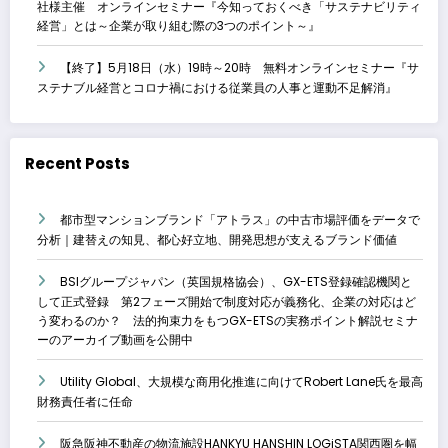
社様主催 オンラインセミナー『今知っておくべき「サステナビリティ
経営」とは～企業が取り組む際の3つのポイント～』
【終了】5月18日（水）19時～20時 無料オンラインセミナー『サ
ステナブル経営とコロナ禍における従業員の人事と運動不足解消』
Recent Posts
都市型マンションブランド「アトラス」の中古市場評価をデータで
分析｜建替えの知見、都心好立地、開発思想が支えるブランド価値
BSIグループジャパン（英国規格協会）、GX-ETS登録確認機関と
して正式登録 第2フェーズ開始で制度対応が義務化、企業の対応はど
う変わるのか？ 法的拘束力をもつGX-ETSの実務ポイント解説セミナ
ーのアーカイブ動画を公開中
Utility Global、大規模な商用化推進に向けてRobert Lane氏を最高
財務責任者に任命
阪急阪神不動産の物流施設HANKYU HANSHIN LOGiSTA関西圏を幅