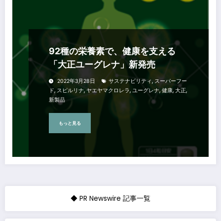
92種の栄養素で、健康を支える
「大正ユーグレナ」新発売
,
2022年3月28日
サステナビリティ
スーパーフー
,
,
,
,
,
,
ド
スピルリナ
ヤエヤマクロレラ
ユーグレナ
健康
大正
新製品
もっと見る
◆ PR Newswire 記事一覧