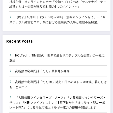
社様主催 オンラインセミナー『今知っておくべき「サステナビリティ
経営」とは～企業が取り組む際の3つのポイント～』
【終了】5月18日（水）19時～20時 無料オンラインセミナー『サ
ステナブル経営とコロナ禍における従業員の人事と運動不足解消』
Recent Posts
HCLTech、TIME誌の「世界で最もサステナブルな企業」の一社に
選出
高断熱住宅専門誌「だん」最新号が発売
高断熱住宅専門誌「だん25」発売！日々のストレス軽減、暮らしは
もっと自由に
『大阪梅田ツインタワーズ・ノース』『大阪梅田ツインタワーズ・
サウス』『HEP ファイブ』において8月下旬から「オフサイト型コーポ
レートPPA」による再生可能エネルギー電力の使用を開始します