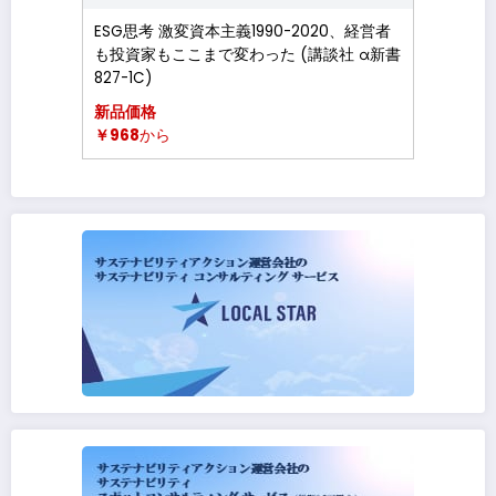
ESG思考 激変資本主義1990-2020、経営者
も投資家もここまで変わった (講談社 α新書
827-1C)
新品価格
￥968
から