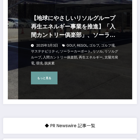
【地球にやさしいリソルグループ
再生エネルギー事業を推進】「入
間カントリー俱楽部」、ソーラー
カーポートの稼働を開始
,
,
,
,
2025年3月3日
GOLF
RESOL
ゴルフ
ゴルフ場
,
,
,
サステナビリティ
ソーラーカーポート
リソル
リソルグ
,
,
,
ループ
入間カントリー俱楽部
再生エネルギー
太陽光発
,
,
電
環境
脱炭素
もっと見る
◆ PR Newswire 記事一覧