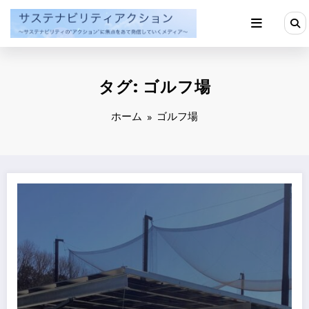
コ
ン
テ
ン
ツ
へ
タグ: ゴルフ場
ス
キ
ッ
ホーム
ゴルフ場
プ