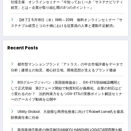
社様主催 オンラインセミナー『今知っておくべき「サステナビリティ
経営」とは～企業が取り組む際の3つのポイント～』
【終了】5月18日（水）19時～20時 無料オンラインセミナー『サ
ステナブル経営とコロナ禍における従業員の人事と運動不足解消』
Recent Posts
都市型マンションブランド「アトラス」の中古市場評価をデータで
分析｜建替えの知見、都心好立地、開発思想が支えるブランド価値
BSIグループジャパン（英国規格協会）、GX-ETS登録確認機関と
して正式登録 第2フェーズ開始で制度対応が義務化、企業の対応はど
う変わるのか？ 法的拘束力をもつGX-ETSの実務ポイント解説セミナ
ーのアーカイブ動画を公開中
Utility Global、大規模な商用化推進に向けてRobert Lane氏を最高
財務責任者に任命
阪急阪神不動産の物流施設HANKYU HANSHIN LOGiSTA関西圏を幅