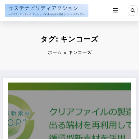
コ
ン
テ
ン
ツ
へ
タグ: キンコーズ
ス
キ
ッ
ホーム
キンコーズ
プ