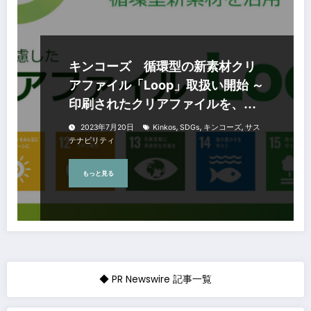
キンコーズ 循環型の新素材クリ
アファイル「Loop」取扱い開始 ～
印刷されたクリアファイルを、再
び新しいクリアファイルへ！～
,
,
,
2023年7月20日
Kinkos
SDGs
キンコーズ
サス
テナビリティ
もっと見る
◆ PR Newswire 記事一覧