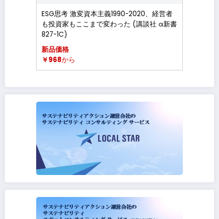
ESG思考 激変資本主義1990-2020、経営者
も投資家もここまで変わった (講談社 α新書
827-1C)
新品価格
￥968
から