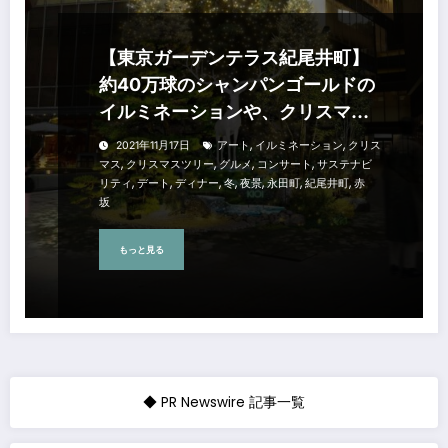
【東京ガーデンテラス紀尾井町】
約40万球のシャンパンゴールドの
イルミネーションや、クリスマス
限定メニューも楽しめる 『KIOI
,
,
2021年11月17日
アート
イルミネーション
クリス
WINTER 2021-2022』
,
,
,
,
マス
クリスマスツリー
グルメ
コンサート
サステナビ
,
,
,
,
,
,
,
リティ
デート
ディナー
冬
夜景
永田町
紀尾井町
赤
坂
もっと見る
◆ PR Newswire 記事一覧