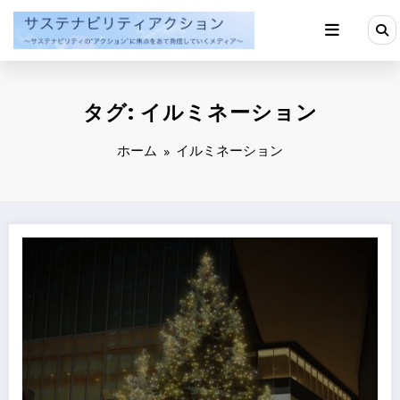
コ
ン
テ
ン
ツ
へ
タグ: イルミネーション
ス
キ
ッ
ホーム
イルミネーション
プ