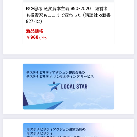
ESG思考 激変資本主義1990-2020、経営者
も投資家もここまで変わった (講談社 α新書
827-1C)
新品価格
￥968
から