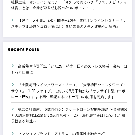
社様主催 オンラインセミナー『今知っておくべき「サステナビリティ
経営」とは～企業が取り組む際の3つのポイント～』
【終了】5月18日（水）19時～20時 無料オンラインセミナー『サ
ステナブル経営とコロナ禍における従業員の人事と運動不足解消』
Recent Posts
高断熱住宅専門誌「だん25」発売！日々のストレス軽減、暮らしは
もっと自由に
『大阪梅田ツインタワーズ・ノース』『大阪梅田ツインタワーズ・
サウス』『HEP ファイブ』において8月下旬から「オフサイト型コーポ
レートPPA」による再生可能エネルギー電力の使用を開始します
株式会社貴瞬、16億円のシンジケートローン契約を締結 〜金融機関
との調達体制は総額約80億円規模へ。DX・海外展開をはじめとした成
長投資を加速～
マンションブランド「アトラス」の資産性を独自分析