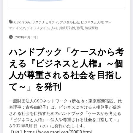
,
,
,
,
,
CSR
SDGs
サステナビリティ
デジタル社会
ビジネスと人権
マー
,
,
,
,
,
ケティング
ライフスタイル
人権
持続可能性
教育
気候変動
2021年8月30日
ハンドブック「ケースから考
える『ビジネスと人権』～個
人が尊重される社会を目指し
て～」を発刊
一般財団法人CSOネットワーク（所在地：東京都新宿区、代
表理事：古谷由紀子）は、ビジネスにおける人権尊重が促進
される社会を目指すためのハンドブック「ケースから考える
『ビジネスと人権』～個人や尊重される社会を目指して～」
を2021年9月1日（水）に発刊いたします。
【URL】https://www.csonj.org/210818.html