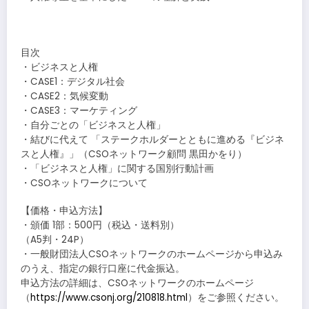
目次
・ビジネスと人権
・CASE1：デジタル社会
・CASE2：気候変動
・CASE3：マーケティング
・自分ごとの「ビジネスと人権」
・結びに代えて 「ステークホルダーとともに進める『ビジネ
スと人権』」（CSOネットワーク顧問 黒田かをり）
・「ビジネスと人権」に関する国別行動計画
・CSOネットワークについて
【価格・申込方法】
・頒価 1部：500円（税込・送料別）
（A5判・24P）
・一般財団法人CSOネットワークのホームページから申込み
のうえ、指定の銀行口座に代金振込。
申込方法の詳細は、CSOネットワークのホームページ
（
https://www.csonj.org/210818.html
）をご参照ください。