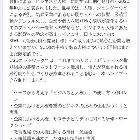
政府による「ビジネスと人権」に関する国別行動計画が2020
年10月に公表されました。世界では、人種、ジェンダーなど
による差別、気候変動によるぜい弱な人々への影響、経済活
動がデジタル化し、企業や個人を取り巻く環境が変化する中
でのプライバシー侵害への懸念など、ビジネスが人権にあた
える影響への懸念が高まっています。日本においては、
SDGs（持続可能な開発目標）への取り組みに熱心な企業も増
えていますが、SDGsの中核である人権についての理解はまだ
まだ限定的です。
CSOネットワークでは、これまでのサステナビリティへの取
り組みの蓄積とネットワークを活用し、個人が尊重される持
続可能な社会づくりが推進されることを願い、本ハンドブッ
クを制作しました。
「ケースから考える『ビジネスと人権』」の使い方・利用シ
ーン
・企業における人権尊重のビジネスのための仕組みづくりと
実践
・企業における人権、サステナビリティに関する研修・ワー
クショップ
・教育現場での人権に関する研修・勉強会
・人権尊重を基本にしたSDGsの理解と実践