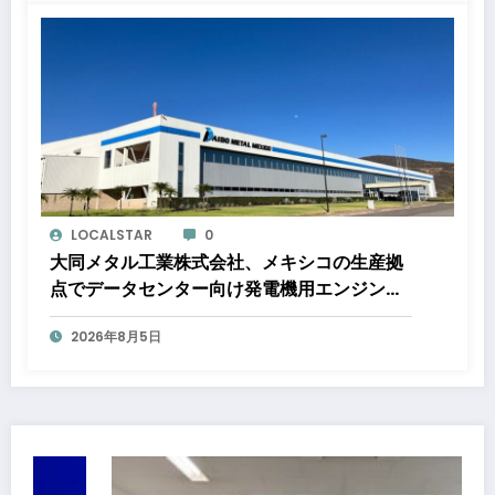
ロジェクト
LOCALSTAR
0
大同メタル工業株式会社、メキシコの生産拠
点でデータセンター向け発電機用エンジン軸
受の生産能力増強投資を決定 ～北米顧客と
2026年8月5日
の生産コミットメント契約締結に基づく40億
円規模の新工場建設～