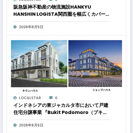
阪急阪神不動産の物流施設HANKYU
HANSHIN LOGiSTA関西圏を幅広くカバーで
きる好立地に新たな物流施設が誕生「ロジス
2026年8月5日
タ北伊丹」と「ロジスタ京都伏見」が竣工し
ました
LOCALSTAR
0
インドネシアの東ジャカルタ市において戸建
住宅分譲事業 『Bukit Podomoro（ブキッ
ト ポドモロ）』に参画しますタウンハウスと
2026年8月5日
ショップハウスを合わせた総戸数432戸のプ