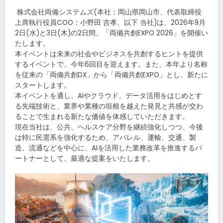
​株式会社両備システムズ(本社：岡山県岡山市、代表取締役
上席執行役員COO：小野田 吉孝、以下 当社)は、2026年9月
2日(水)と3日(木)の2日間、「両備共創EXPO 2026」を開催い
たします。
本イベントは未来の社会やビジネスを共創するヒントを提供
するイベントで、今年6回目を迎えます。また、本年より名称
を従来の「両備共創DX」から「両備共創EXPO」とし、新たに
スタートします。
本イベントを通し、AIやクラウド、データ活用をはじめとす
る先端技術と、業界や業種の垣根を越えた発見と共感が交わ
ることで生まれる新たな価値を体感していただきます。
現在当社は、公共、ヘルスケア分野を継続強化しつつ、今後
は特に民需系を強化するため、アパレル、運輸、交通、製
造、流通などを中心に、AIを活用した業務改革を推進するパ
ートナーとして、最適な提案をいたします。