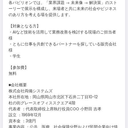
各パビリオンでは、「業界課題 → 未来像 → 解決策」のスト
ーリーで展示を構成し、来場者と共に未来の社会やビジネス
のあり方を考える場を提供します。
【対象となる方】
・AIなど技術を活用して業務改善を検討する現場のご担当者
様
・ともに仕事を共創できるパートナーを探している販売会社
様
・学生
【参加費】
無料
■会社概要
株式会社両備システムズ
本社所在地：岡山県岡山市北区下石井二丁目10-12
杜の街グレースオフィススクエア4階
代表者 ：代表取締役上席執行役員COO 小野田 吉孝
設立 ：1969年12月
資本金 ：3億円
事業内容 ：公共、医療、社会保障分野および民間企業向け情