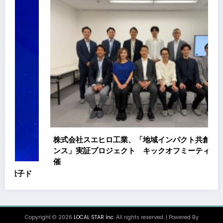
8月22日（
ンパス202
選びリアリテ
社スエヒロ工業、「地域インパクト共創ファイナ
実証プロジェクト キックオフミーティングを開
Copyright © 2026
LOCAL STAR Inc.
All rights reserved. | Powered By
SpiceThemes