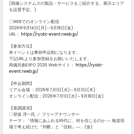
(両備システムズの製品・サービスをご紹介する、展示エリア
を設置予定。)
〇WEBでのオンライン配信
2026年9月14日(月)～9月18日(金)
URL：
https://ryobi-event.rweb.jp/
【参加方法】
本イベントは事前申込制になります。
下記URLより参加登録をお願いいたします。
両備共創EXPO 2026 Webサイト：
https://ryobi-
event.rweb.jp/
【申込期間】
リアル会場 ：2026年7月1日(水)～9月3日(木)
オンライン配信：2026年7月1日(水)～9月18日(金)
【基調講演】
〇登坂 淳一氏 ／ フリーアナウンサー
テーマ：「情報にあふれる時代に、何を信じるのか ― 報道現
場で考え続けた『判断』と『信頼』―」(仮)