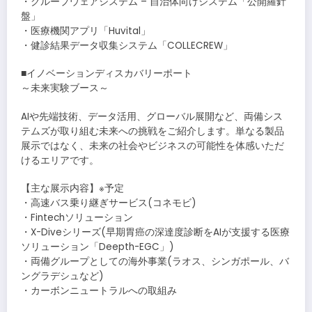
・グループウェアシステム – 自治体向けシステム「公開羅針
盤」
・医療機関アプリ「Huvital」
・健診結果データ収集システム「COLLECREW」
■イノベーションディスカバリーポート
～未来実験ブース～
AIや先端技術、データ活用、グローバル展開など、両備シス
テムズが取り組む未来への挑戦をご紹介します。単なる製品
展示ではなく、未来の社会やビジネスの可能性を体感いただ
けるエリアです。
【主な展示内容】※予定
・高速バス乗り継ぎサービス(コネモビ)
・Fintechソリューション
・X-Diveシリーズ(早期胃癌の深達度診断をAIが支援する医療
ソリューション「Deepth-EGC」)
・両備グループとしての海外事業(ラオス、シンガポール、バ
ングラデシュなど)
・カーボンニュートラルへの取組み