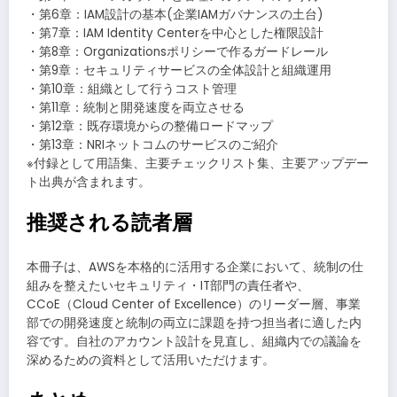
・第6章：IAM設計の基本(企業IAMガバナンスの土台)
・第7章：IAM Identity Centerを中心とした権限設計
・第8章：Organizationsポリシーで作るガードレール
・第9章：セキュリティサービスの全体設計と組織運用
・第10章：組織として行うコスト管理
・第11章：統制と開発速度を両立させる
・第12章：既存環境からの整備ロードマップ
・第13章：NRIネットコムのサービスのご紹介
※付録として用語集、主要チェックリスト集、主要アップデー
ト出典が含まれます。
推奨される読者層
本冊子は、AWSを本格的に活用する企業において、統制の仕
組みを整えたいセキュリティ・IT部門の責任者や、
CCoE（Cloud Center of Excellence）のリーダー層、事業
部での開発速度と統制の両立に課題を持つ担当者に適した内
容です。自社のアカウント設計を見直し、組織内での議論を
深めるための資料として活用いただけます。