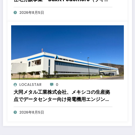
ト ポドモロ）』に参画しますタウンハウスと
2026年8月5日
ショップハウスを合わせた総戸数432戸のプ
ロジェクト
LOCALSTAR
0
大同メタル工業株式会社、メキシコの生産拠
点でデータセンター向け発電機用エンジン軸
受の生産能力増強投資を決定 ～北米顧客と
2026年8月5日
の生産コミットメント契約締結に基づく40億
円規模の新工場建設～