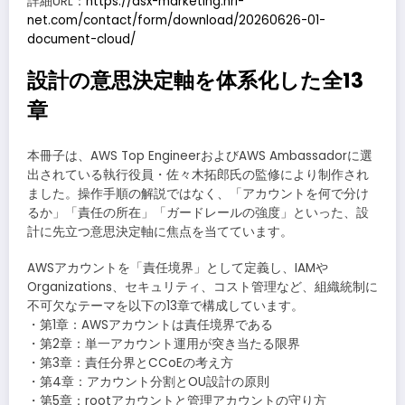
詳細URL：
https://dsx-marketing.nri-
net.com/contact/form/download/20260626-01-
document-cloud/
設計の意思決定軸を体系化した全13
章
本冊子は、AWS Top EngineerおよびAWS Ambassadorに選
出されている執行役員・佐々木拓郎氏の監修により制作され
ました。操作手順の解説ではなく、「アカウントを何で分け
るか」「責任の所在」「ガードレールの強度」といった、設
計に先立つ意思決定軸に焦点を当てています。
AWSアカウントを「責任境界」として定義し、IAMや
Organizations、セキュリティ、コスト管理など、組織統制に
不可欠なテーマを以下の13章で構成しています。
・第1章：AWSアカウントは責任境界である
・第2章：単一アカウント運用が突き当たる限界
・第3章：責任分界とCCoEの考え方
・第4章：アカウント分割とOU設計の原則
・第5章：rootアカウントと管理アカウントの守り方