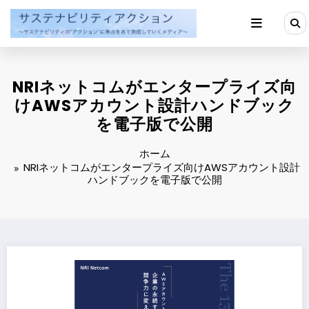
コ
ン
テ
ン
ツ
へ
NRIネットコムがエンタープライズ向
ス
キ
けAWSアカウント設計ハンドブック
ッ
を電子版で公開
プ
ホーム
NRIネットコムがエンタープライズ向けAWSアカウント設計
ハンドブックを電子版で公開