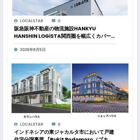
LOCALSTAR
0
阪急阪神不動産の物流施設HANKYU
HANSHIN LOGiSTA関西圏を幅広くカバーで
きる好立地に新たな物流施設が誕生「ロジス
2026年8月5日
タ北伊丹」と「ロジスタ京都伏見」が竣工し
ました
LOCALSTAR
0
インドネシアの東ジャカルタ市において戸建
住宅分譲事業 『Bukit Podomoro（ブキッ