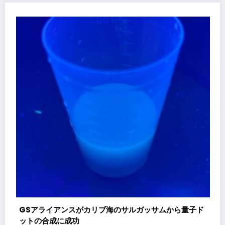
株式
ンス
催
GSアライアンスがカリブ海のサルガッサムから量子ド
ットの合成に成功