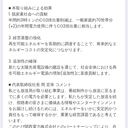
■ 本取り組みによる効果
1. 脱炭素社会への貢献
年間約399トンのCO2排出量削減は、一般家庭約70世帯分
(※2)の年間電力使用に伴うCO2排出量に相当します。
2. 経営基盤の強化
再生可能エネルギーを長期的に調達することで、将来的なエ
ネルギーコストの安定化につながります。
3. 追加性の確保
新たな太陽光発電設備の建設を通じて、社会全体における再
生可能エネルギー電源の増加(追加性)に直接貢献します。
■ 代表取締役社長 岡 宏幸 コメント
私ども放送局が取り組む事業は、番組制作から放送に至るま
でに多くの電力を必要とします。私たちが安定した放送を続
け、視聴者の皆さまに価値ある情報やエンターテインメント
をお届けし続けるためには、エネルギーをいかに安定的かつ
責任をもって確保するかが、重要な経営課題であると考えて
います。
このたび関西電力株式会社とのパートナーシップにより、在