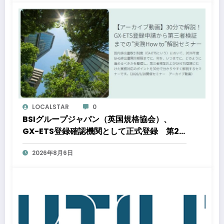
LOCALSTAR
0
BSIグループジャパン（英国規格協会）、
GX-ETS登録確認機関として正式登録 第2
フェーズ開始で制度対応が義務化、企業の対
2026年8月6日
応はどう変わるのか？ 法的拘束力をもつ
GX-ETSの実務ポイント解説セミナーのアー
カイブ動画を公開中