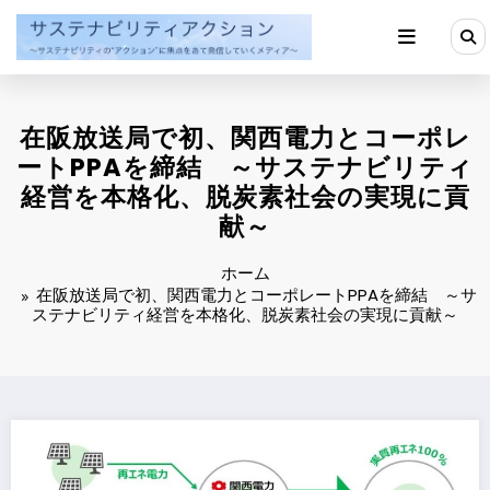
コ
ン
テ
ン
ツ
へ
在阪放送局で初、関西電力とコーポレ
ス
キ
ートPPAを締結 ～サステナビリティ
ッ
経営を本格化、脱炭素社会の実現に貢
プ
献～
ホーム
在阪放送局で初、関西電力とコーポレートPPAを締結 ～サ
ステナビリティ経営を本格化、脱炭素社会の実現に貢献～