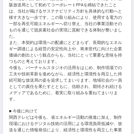
阪放送局として初めてコーポレートPPAを締結できたこと
は、当社が掲げるサステナビリティ方針を具体的な行動へと
移す大きな一歩です。この取り組みにより、使用する電力の
一部を再生可能エネルギーへ切り替え、当社の事業活動その
ものを通じて脱炭素社会の実現に貢献できる体制が整いまし
た。
また、本契約は環境への配慮にとどまらず、長期的なエネル
ギー調達による経営の安定性向上や、将来世代に向けた企業
価値の創出という観点からも、当社にとって重要な意味を持
つものと考えております。
今後も、バーチャルスタジオの活用をはじめ、制作現場での
工夫や技術革新を進めながら、経済性と環境性を両立した持
続可能な放送局の姿を追求してまいります。地域社会の一員
としての責任を果たすとともに、信頼され、期待され続ける
メディアであるために、着実に取り組みを重ねてまいりま
す。
■ 今後に向けて
関西テレビは今後も、省エネルギー活動の推進に加え、制作
現場におけるデジタル技術の活用による環境負荷低減や、放
送を通じた情報発信により、経済性と環境性を両立した事業