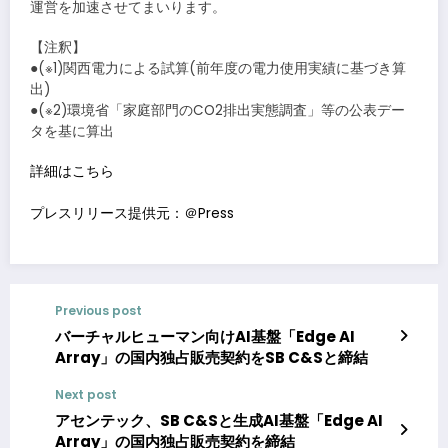
運営を加速させてまいります。
【注釈】
●(※1)関西電力による試算(前年度の電力使用実績に基づき算
出)
●(※2)環境省「家庭部門のCO2排出実態調査」等の公表デー
タを基に算出
詳細はこちら
プレスリリース提供元：＠Press
Previous post
バーチャルヒューマン向けAI基盤「Edge AI
Array」の国内独占販売契約をSB C&Sと締結
Next post
アセンテック、SB C&Sと生成AI基盤「Edge AI
Array」の国内独占販売契約を締結