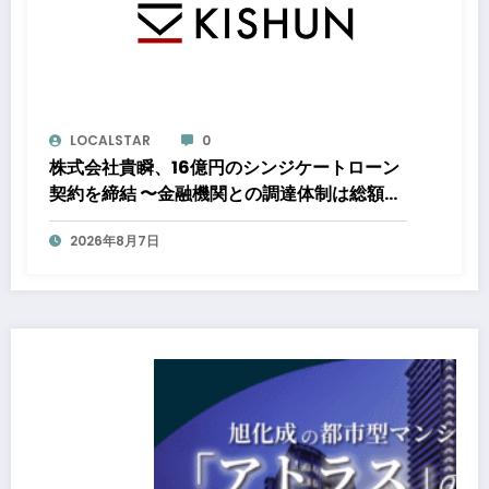
LOCALSTAR
0
株式会社貴瞬、16億円のシンジケートローン
契約を締結 〜金融機関との調達体制は総額約
80億円規模へ。DX・海外展開をはじめとし
2026年8月7日
た成長投資を加速～