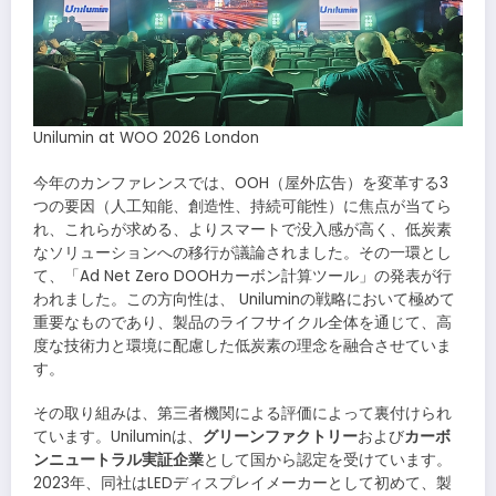
Unilumin at WOO 2026 London
今年のカンファレンスでは、OOH（屋外広告）を変革する3
つの要因（人工知能、創造性、持続可能性）に焦点が当てら
れ、これらが求める、よりスマートで没入感が高く、低炭素
なソリューションへの移行が議論されました。その一環とし
て、「Ad Net Zero DOOHカーボン計算ツール」の発表が行
われました。この方向性は、 Uniluminの戦略において極めて
重要なものであり、製品のライフサイクル全体を通じて、高
度な技術力と環境に配慮した低炭素の理念を融合させていま
す。
その取り組みは、第三者機関による評価によって裏付けられ
ています。Uniluminは、
グリーンファクトリー
および
カーボ
ンニュートラル実証企業
として国から認定を受けています。
2023年、同社はLEDディスプレイメーカーとして初めて、製