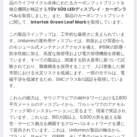
品のライフサイクル全体にわたるカーボンフットプリントを
独立機関が検証する
TÜV SÜD LEDディスプレイ・カーボンラ
ベル
を取得しました。また、製品のカーボンフットプリント
に関して、
Intertek Green Leaf Mark
を取得しています。
この製品ラインアップは、工学的な厳密さに支えられていま
す。Uniluminの屋外用ディスプレイは、前面および背面から
のモジュール式メンテナンスアクセスを備え、IP69Kの防塵・
防水性能に加え、高度な熱管理および電力管理機能を搭載し
ています。すべての製品は、関連する防火基準に基づいて試
験されており、難燃構造を採用することで、人口密集した都
市部における火災リスクを低減します。一部のモデルは、電
磁干渉を低減するため、EMCクラスBの認証を取得していま
す。
これらの能力は、サウジアラビアのAKHタワーにおける2,800
平方メートルのディスプレイから、ワルシャワでのアナモル
フィック3Dインスタレーションに至るまで、現場で実証され
ています。これらは、160カ国以上、5,600カ所を超える販
売・サービス拠点を網羅するグローバルネットワークを通じ
て提供されています。これは、Uniluminが製品の輸出から、
ブランド、サービス、信頼性、そして真のパートナーシップ