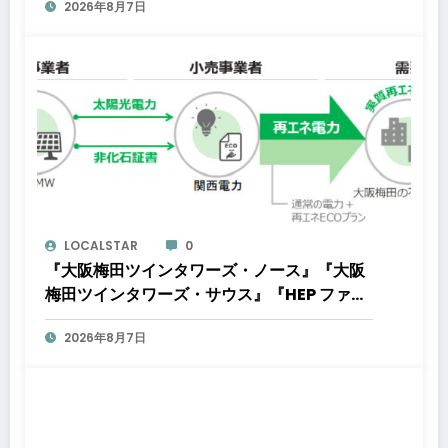
2026年8月7日
LOCALSTAR
0
『大阪梅田ツインタワーズ・ノース』『大阪
梅田ツインタワーズ・サウス』『HEP ファイ
ブ』において8月下旬から「オフサイト型コ
2026年8月7日
ーポレートPPA」による再生可能エネルギー
電力の使用を開始します