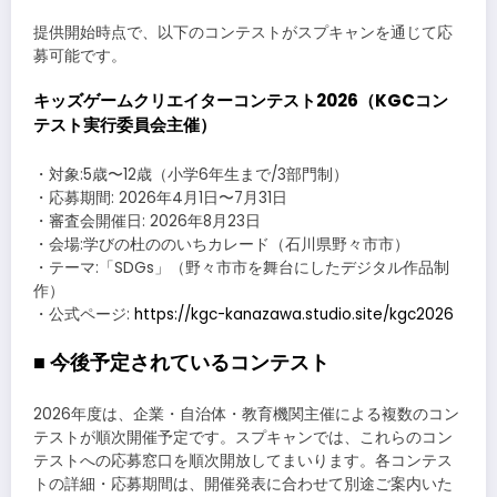
提供開始時点で、以下のコンテストがスプキャンを通じて応
募可能です。
キッズゲームクリエイターコンテスト2026（KGCコン
テスト実行委員会主催）
・対象:5歳〜12歳（小学6年生まで/3部門制）
・応募期間: 2026年4月1日〜7月31日
・審査会開催日: 2026年8月23日
・会場:学びの杜ののいちカレード（石川県野々市市）
・テーマ:「SDGs」（野々市市を舞台にしたデジタル作品制
作）
・公式ページ:
https://kgc-kanazawa.studio.site/kgc2026
■ 今後予定されているコンテスト
2026年度は、企業・自治体・教育機関主催による複数のコン
テストが順次開催予定です。スプキャンでは、これらのコン
テストへの応募窓口を順次開放してまいります。各コンテス
トの詳細・応募期間は、開催発表に合わせて別途ご案内いた