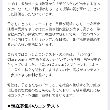
トでは、参加校・参加教室から「子どもたちが自走するきっ
かけになった」「目標があることで授業の質が変わる」とい
った評価をいただいています。
子どもにとってコンテストは、目標が明確になり、一次審査
通過や受賞をきっかけに自信や創作意欲が大きく高まる、学
習効果の高い体験です。教室や学校としても、「次のコンテ
ストに向けて」というシンプルな目標が、創作活動を継続す
るための強い動機になります。
これまではこうしたコンテストへの応募は、『Springin’
Classroom』有料版を導入いただいている学校・教室が中心
となっていました。「Open Canvas(スプキャン)」によっ
て、公立・私立を問わず、より多くの小中高校がコンテスト
に参加できる体制が整います。
弊社は、子どもたちの「つくる」を社会へ接続する取り組み
は社会的な意義のあるものと考えており、今後も継続的に各
種コンテストを開催・連携してまいります。
■ 現在募集中のコンテスト