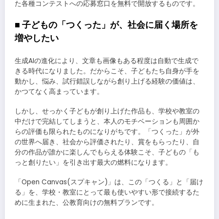
た各種コンテストへの応募窓口を無料で開放するものです。
■ 子どもの「つくった」が、社会に届く場所を
増やしたい
生成AIの進化により、文章も画像もある程度は自動で生成で
きる時代になりました。だからこそ、子どもたち自身が手を
動かし、悩み、試行錯誤しながら創り上げる経験の価値は、
かつてなく高まっています。
しかし、せっかく子どもが創り上げた作品も、学校や教室の
中だけで完結してしまうと、本人のモチベーションも周囲か
らの評価も限られたものになりがちです。「つくった」が外
の世界へ届き、社会から評価されたり、賞をもらったり、自
分の作品が誰かに楽しんでもらえる体験こそ、子どもの「も
っと創りたい」を引き出す最大の燃料になります。
「Open Canvas(スプキャン)」は、この「つくる」と「届け
る」を、学校・教室にとって最も使いやすい形で接続するた
めに生まれた、公教育向けの無料プランです。