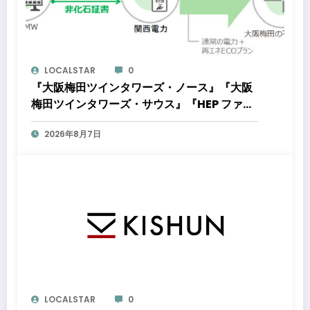
LOCALSTAR
0
『大阪梅田ツインタワーズ・ノース』『大阪
梅田ツインタワーズ・サウス』『HEP ファイ
ブ』において8月下旬から「オフサイト型コ
2026年8月7日
ーポレートPPA」による再生可能エネルギー
電力の使用を開始します
LOCALSTAR
0