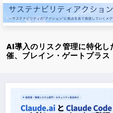
コ
ン
テ
ン
ツ
へ
ス
AI導入のリスク管理に特化し
キ
催、ブレイン・ゲートプラス
ッ
プ