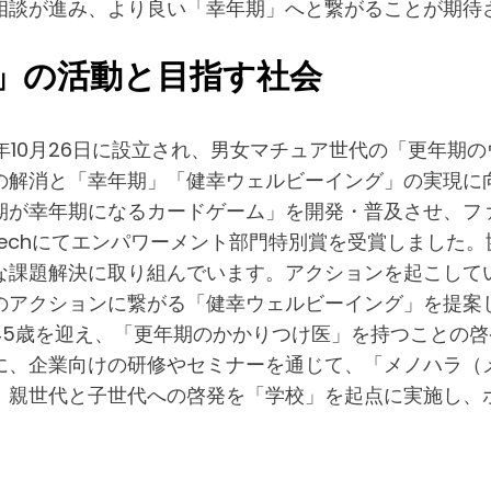
相談が進み、より良い「幸年期」へと繋がることが期待
」の活動と目指す社会
1年10月26日に設立され、男女マチュア世代の「更年期
の解消と「幸年期」「健幸ウェルビーイング」の実現に
期が幸年期になるカードゲーム」を開発・普及させ、フ
ARD Femtechにてエンパワーメント部門特別賞を受賞し
な課題解決に取り組んでいます。アクションを起こして
のアクションに繋がる「健幸ウェルビーイング」を提案
45歳を迎え、「更年期のかかりつけ医」を持つことの
に、企業向けの研修やセミナーを通じて、「メノハラ（
、親世代と子世代への啓発を「学校」を起点に実施し、