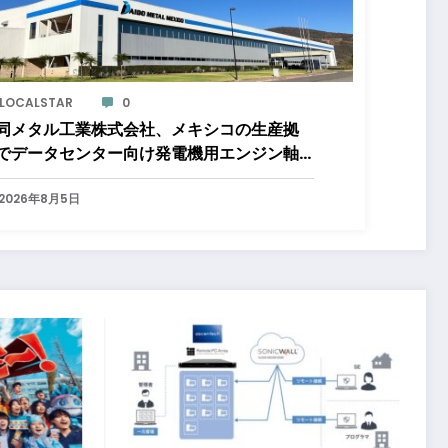
LOCALSTAR
0
同メタル工業株式会社、メキシコの生産拠
でデータセンター向け発電機用エンジン軸
の生産能力増強投資を決定 ～北米顧客と
生産コミットメント契約締結に基づく40億
2026年8月5日
規模の新工場建設～