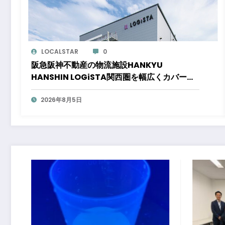
LOCALSTAR
0
阪急阪神不動産の物流施設HANKYU
HANSHIN LOGiSTA関西圏を幅広くカバーで
きる好立地に新たな物流施設が誕生「ロジス
タ北伊丹」と「ロジスタ京都伏見」が竣工し
2026年8月5日
ました