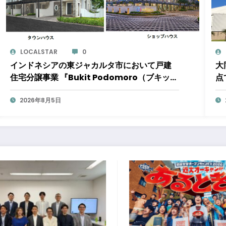
LOCALSTAR
0
インドネシアの東ジャカルタ市において戸建
大
住宅分譲事業 『Bukit Podomoro（ブキット
点
ポドモロ）』に参画しますタウンハウスとシ
受
ョップハウスを合わせた総戸数432戸のプロジ
2026年8月5日
の
ェクト
円