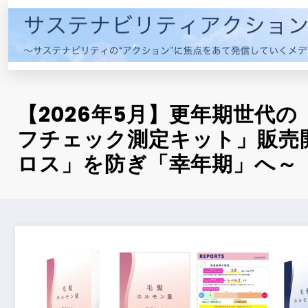
コ
ン
テ
ン
ツ
へ
【2026年5月】更年期世代
ス
キ
フチェック測定キット」販売
ッ
ロス」を防ぎ「幸年期」へ～
プ