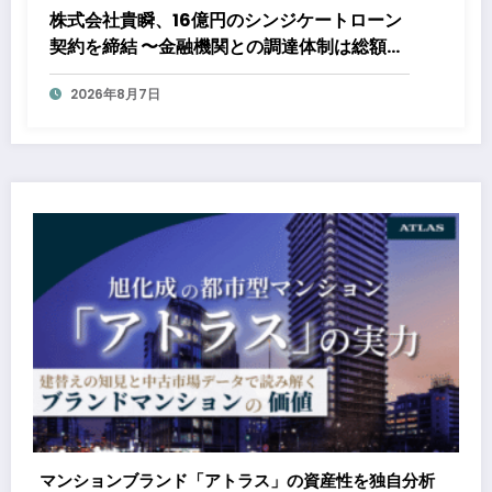
株式会社貴瞬、16億円のシンジケートローン
契約を締結 〜金融機関との調達体制は総額約
80億円規模へ。DX・海外展開をはじめとし
2026年8月7日
た成長投資を加速～
トラス」の資産性を独自分析