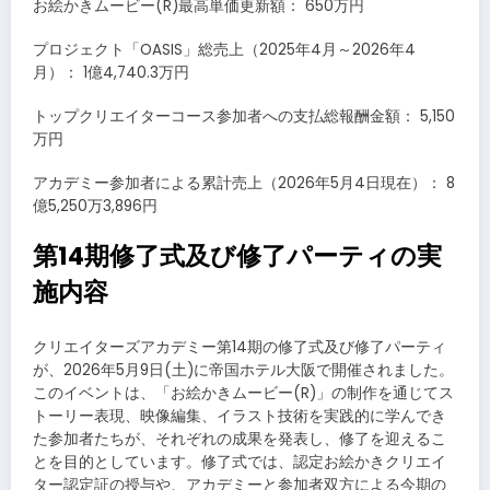
お絵かきムービー(R)最高単価更新額： 650万円
プロジェクト「OASIS」総売上（2025年4月～2026年4
月）： 1億4,740.3万円
トップクリエイターコース参加者への支払総報酬金額： 5,150
万円
アカデミー参加者による累計売上（2026年5月4日現在）： 8
億5,250万3,896円
第14期修了式及び修了パーティの実
施内容
クリエイターズアカデミー第14期の修了式及び修了パーティ
が、2026年5月9日(土)に帝国ホテル大阪で開催されました。
このイベントは、「お絵かきムービー(R)」の制作を通じてス
トーリー表現、映像編集、イラスト技術を実践的に学んでき
た参加者たちが、それぞれの成果を発表し、修了を迎えるこ
とを目的としています。修了式では、認定お絵かきクリエイ
ター認定証の授与や、アカデミーと参加者双方による今期の