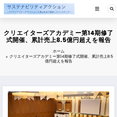
コ
ン
テ
ン
ツ
へ
クリエイターズアカデミー第14期修了
ス
キ
式開催、累計売上8.5億円超えを報告
ッ
プ
ホーム
クリエイターズアカデミー第14期修了式開催、累計売上8.5
億円超えを報告