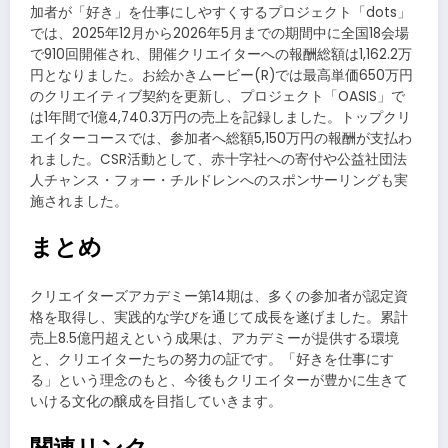
加者が「好き」を仕事にしやすくするプロジェクト「dots」
では、2025年12月から2026年5月までの期間中に全国18会場
で910回開催され、開催クリエイターへの報酬総額は1,162.2万
円となりました。お絵かきムービー(R)では最高単価650万円
のクリエイティブ契約を更新し、プロジェクト「OASIS」で
は1年間で1億4,740.3万円の売上を記録しました。トップクリ
エイターコースでは、参加者へ総額5,150万円の報酬が支払わ
れました。CSR活動として、赤十字社への寄付や公益社団法
人チャンス・フォー・チルドレンへのスポンサーリングも実
施されました。
まとめ
クリエイターズアカデミー第14期は、多くの参加者が認定資
格を取得し、実践的な学びを通じて成長を遂げました。累計
売上8.5億円超えという成果は、アカデミーが提供する環境
と、クリエイターたちの努力の証です。「好きを仕事にす
る」という理念のもと、今後もクリエイターが豊かに生きて
いける文化の醸成を目指していきます。
関連リンク