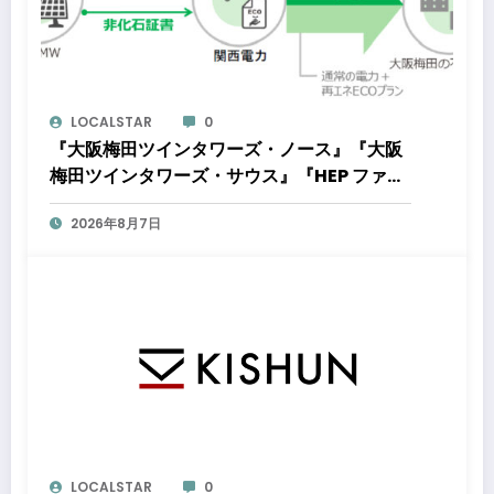
LOCALSTAR
0
『大阪梅田ツインタワーズ・ノース』『大阪
梅田ツインタワーズ・サウス』『HEP ファイ
ブ』において8月下旬から「オフサイト型コ
2026年8月7日
ーポレートPPA」による再生可能エネルギー
電力の使用を開始します
LOCALSTAR
0