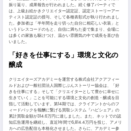
振り返り、成果報告が行われました。続く修了パーティで
は、上級お絵かきクリエイター認定証、認定ストーリーアー
ティスト認定証の授与、そして各種表彰式が執り行われまし
た。参加者は「半年間を走り切った自分に相応しい衣装」と
いうドレスコードのもと、自信に満ちた姿で集まり、会場に
は多くの家族も駆けつけ、温かい雰囲気の中で成長を喜び合
いました。
「好きを仕事にする」環境と文化の
醸成
クリエイターズアカデミーを運営する株式会社アクアフィー
ルドおよび一般社団法人国際じぶんストーリー協会は、「好
きを仕事にする」そして「クリエイターとして豊かに幸せに
生きていく」ことを可能にする環境と文化の創造・醸成を目
指して活動しています。第14期では、クライアントからのフ
ィードバックを報酬に繋げる買取システム『ハピシェア』の
累計買取金額が314.6万円に達しました。また、ネットでの認
知広告運用を継続し、直近1年間で6,814.4万円を投じ、アメリ
カへの広告配信も本格化させました。さらに、アカデミー参