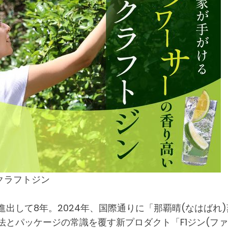
クラフトジン
進出して8年。2024年、国際通りに「那覇晴(なはば
法とパッケージの常識を覆す新プロダクト「F1ジン(ファ