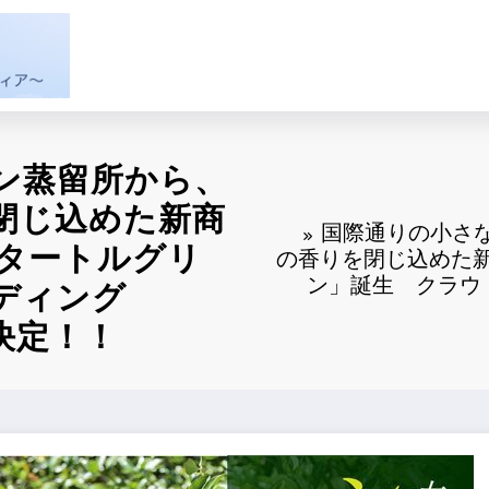
ン蒸留所から、
閉じ込めた新商
国際通りの小さ
 タートルグリ
の香りを閉じ込めた新
ン」誕生 クラウド
ディング
決定！！