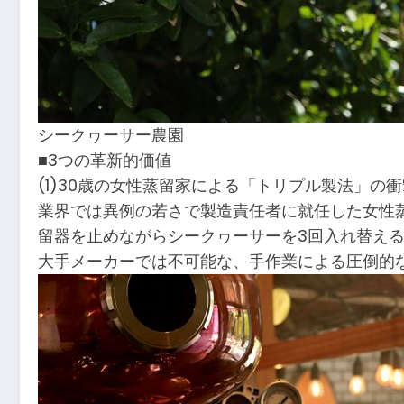
シークヮーサー農園
■3つの革新的価値
(1)30歳の女性蒸留家による「トリプル製法」の衝
業界では異例の若さで製造責任者に就任した女性
留器を止めながらシークヮーサーを3回入れ替え
大手メーカーでは不可能な、手作業による圧倒的