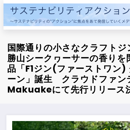
コ
ン
テ
ン
ツ
へ
国際通りの小さなクラフトジ
ス
キ
勝山シークヮーサーの香りを
ッ
品「F1ジン(ファーストワン)
プ
ーン」誕生 クラウドファン
Makuakeにて先行リリース