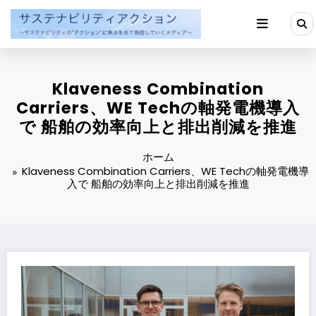
コ
ン
テ
ン
ツ
へ
Klaveness Combination
ス
キ
Carriers、WE Techの軸発電機導入
ッ
で 船舶の効率向上と排出削減を推進
プ
ホーム
Klaveness Combination Carriers、WE Techの軸発電機導
入で 船舶の効率向上と排出削減を推進