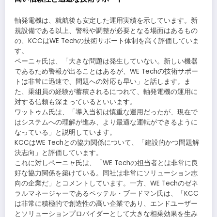
軸発電機は、就航後も安定した運用実績を示しています。新
規設備である以上、警報や調整が必要となる場面はあるもの
の、KCCはWE Techの技術サポート体制を高く評価していま
す。
ペーニャ氏は、「大きな問題は発生していない。新しい機器
であるため警報が出ることはあるが、WE Techの技術サポー
トは非常に迅速で、問題への対応も早い」と話します。ま
た、乗組員の経験が蓄積されるにつれて、軸発電機の運用に
対する信頼も深まっているといいます。
ワットゥム氏は、「導入当初は慎重な運用だったが、現在で
はシステムへの理解が進み、より最適な運転ができるように
なっている」と説明しています。
KCCはWE Techとの協力関係について、「建設的かつ問題解
決志向」と評価しています。
これに対しペーニャ氏は、「WE Techの担当者とは非常に良
好な協力関係を築けている。同社は非常にソリューション志
向の企業だ」とコメントしています。一方、WE Techのゼネ
ラルマネージャーであるペッテル・ブードマン氏は、「KCC
は非常に積極的で創造性の高い企業であり、エンドユーザー
とソリューションプロバイダーとして大きな相乗効果を生み