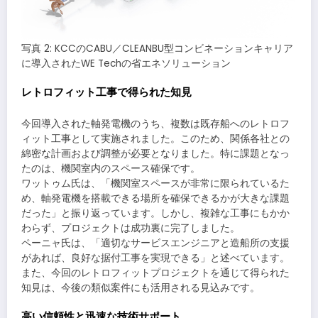
写真 2: KCCのCABU／CLEANBU型コンビネーションキャリア
に導入されたWE Techの省エネソリューション
レトロフィット工事で得られた知見
今回導入された軸発電機のうち、複数は既存船へのレトロフ
ィット工事として実施されました。このため、関係各社との
綿密な計画および調整が必要となりました。特に課題となっ
たのは、機関室内のスペース確保です。
ワットゥム氏は、「機関室スペースが非常に限られているた
め、軸発電機を搭載できる場所を確保できるかが大きな課題
だった」と振り返っています。しかし、複雑な工事にもかか
わらず、プロジェクトは成功裏に完了しました。
ペーニャ氏は、「適切なサービスエンジニアと造船所の支援
があれば、良好な据付工事を実現できる」と述べています。
また、今回のレトロフィットプロジェクトを通じて得られた
知見は、今後の類似案件にも活用される見込みです。
高い信頼性と迅速な技術サポート