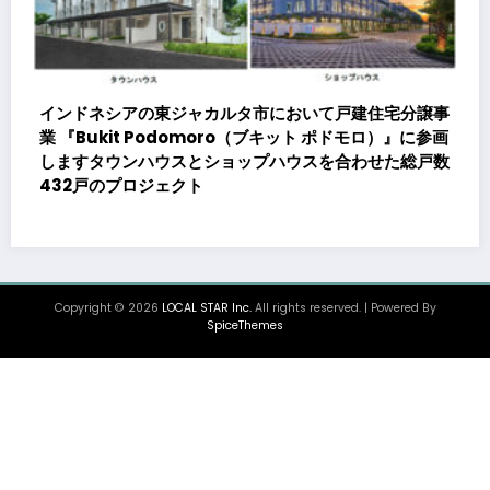
譲事
に参画
戸数
大同メタル工業株式会社、メキシコの生産拠点でデータ
センター向け発電機用エンジン軸受の生産能力増強投資
を決定 ～北米顧客との生産コミットメント契約締結に
基づく40億円規模の新工場建設～
Copyright © 2026
LOCAL STAR Inc.
All rights reserved. | Powered By
SpiceThemes