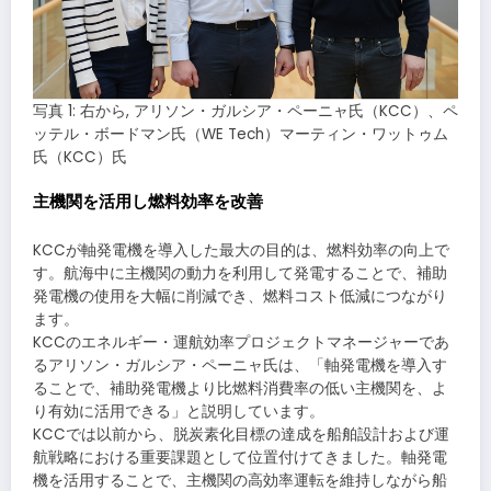
写真 1: 右から, アリソン・ガルシア・ペーニャ氏（KCC）、ペ
ッテル・ボードマン氏（WE Tech）マーティン・ワットゥム
氏（KCC）氏
主機関を活用し燃料効率を改善
KCCが軸発電機を導入した最大の目的は、燃料効率の向上で
す。航海中に主機関の動力を利用して発電することで、補助
発電機の使用を大幅に削減でき、燃料コスト低減につながり
ます。
KCCのエネルギー・運航効率プロジェクトマネージャーであ
るアリソン・ガルシア・ペーニャ氏は、「軸発電機を導入す
ることで、補助発電機より比燃料消費率の低い主機関を、よ
り有効に活用できる」と説明しています。
KCCでは以前から、脱炭素化目標の達成を船舶設計および運
航戦略における重要課題として位置付けてきました。軸発電
機を活用することで、主機関の高効率運転を維持しながら船