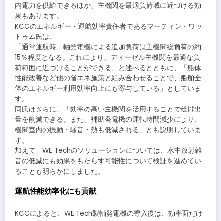
内電力を供給できるほか、主機関を最適負荷域に近づける効
果もあります。
KCCのエネルギー・運航効率責任者であるマーティン・ワッ
トゥム氏は、
「通常運航時、軸発電機による追加負荷は主機関総負荷の約
15％程度となる。これにより、ディーゼル主機関を最適な負
荷範囲に近づけることができる」と述べるとともに、「船体
性能改善など他の省エネ施策と組み合わせることで、船舶全
体のエネルギー利用効率向上にも寄与している」としていま
す。
同氏はさらに、「効率の高い主機関を活用することで総排出
量を削減できる。また、補助発電機の運転時間減少により、
機関室内の振動・騒音・熱も低減される」とも説明していま
す。
加えて、WE Techのソリューションについては、水中放射雑
音の低減にも効果をもたらす可能性について検証を進めてい
ることも明らかにしました。
運航性能効率化にも貢献
KCCによると、WE Tech製軸発電機の導入後は、効率面だけ