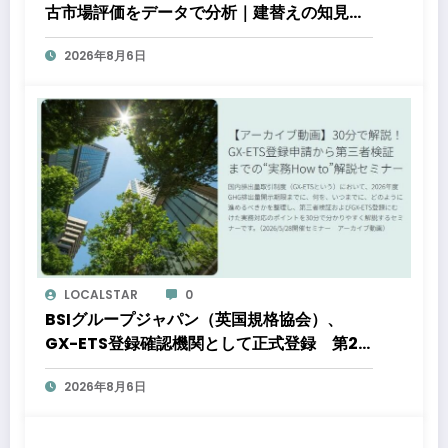
古市場評価をデータで分析｜建替えの知見、
都心好立地、開発思想が支えるブランド価値
2026年8月6日
LOCALSTAR
0
BSIグループジャパン（英国規格協会）、
GX-ETS登録確認機関として正式登録 第2
フェーズ開始で制度対応が義務化、企業の対
2026年8月6日
応はどう変わるのか？ 法的拘束力をもつ
GX-ETSの実務ポイント解説セミナーのアー
カイブ動画を公開中