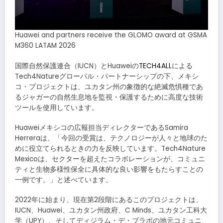
Huawei and partners receive the GLOMO award at GSMA
M360 LATAM 2026
国際自然保護連合（IUCN）とHuaweiの
TECH4ALL
による
Tech4Natureグローバル・パートナーシップの下、メキシ
コ・プロジェクトは、ユカタン州の象徴的な絶滅危惧種であ
るジャガーの自然生息地を監視・保護するために高度な技術
ツールを使用しています。
Huaweiメキシコの広報担当ディレクターであるSamira
Herreraは、「今回の受賞は、テクノロジーが人々と地球のた
めに役立てられるときの力を反映しています。Tech4Nature
Mexicoは、セクターを超えたコラボレーションが、コミュニ
ティと生物多様性保全に具体的な良い影響をもたらすことの
一例です。」と述べています。
2022年に始まり、現在第2段階にあるこのプロジェクトは、
IUCN、Huawei、ユカタン州政府、C Minds、ユカタン工科大
学（UPY）、そしてディジラム・デ・ブラボの地元コミュニ