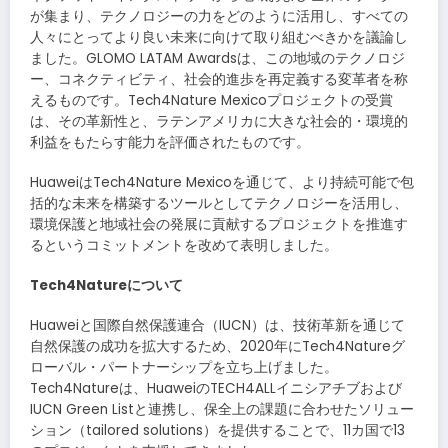
が集まり、テクノロジーの力をどのように活用し、すべての
人々にとってより良い未来に向けて取り組むべきかを議論し
ました。GLOMO LATAM Awardsは、この地域のテクノロジ
ー、コネクティビティ、社会的進歩を再定義する変革者を称
えるものです。Tech4Nature Mexicoプロジェクトの受賞
は、その革新性と、ラテンアメリカに大きな社会的・環境的
利益をもたらす能力を評価されたものです。
HuaweiはTech4Nature Mexicoを通じて、より持続可能で包
括的な未来を構築するツールとしてテクノロジーを活用し、
環境保護と地域社会の発展に貢献するプロジェクトを推進す
るというコミットメントを改めて表明しました。
Tech4Natureについて
Huaweiと国際自然保護連合（IUCN）は、技術革新を通じて
自然保護の成功を拡大するため、2020年にTech4Natureグ
ローバル・パートナーシップを立ち上げました。
Tech4Natureは、HuaweiのTECH4ALLイニシアチブおよび
IUCN Green Listと連携し、保全上の課題に合わせたソリュー
ション（tailored solutions）を提供することで、11カ国で13