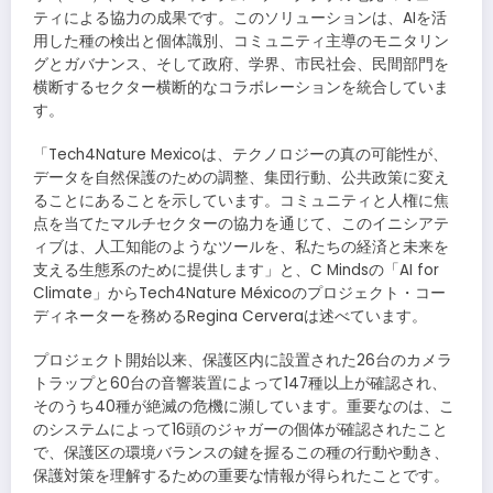
ティによる協力の成果です。このソリューションは、AIを活
用した種の検出と個体識別、コミュニティ主導のモニタリン
グとガバナンス、そして政府、学界、市民社会、民間部門を
横断するセクター横断的なコラボレーションを統合していま
す。
「Tech4Nature Mexicoは、テクノロジーの真の可能性が、
データを自然保護のための調整、集団行動、公共政策に変え
ることにあることを示しています。コミュニティと人権に焦
点を当てたマルチセクターの協力を通じて、このイニシアテ
ィブは、人工知能のようなツールを、私たちの経済と未来を
支える生態系のために提供します」と、C Mindsの「AI for
Climate」からTech4Nature Méxicoのプロジェクト・コー
ディネーターを務めるRegina Cerveraは述べています。
プロジェクト開始以来、保護区内に設置された26台のカメラ
トラップと60台の音響装置によって147種以上が確認され、
そのうち40種が絶滅の危機に瀕しています。重要なのは、こ
のシステムによって16頭のジャガーの個体が確認されたこと
で、保護区の環境バランスの鍵を握るこの種の行動や動き、
保護対策を理解するための重要な情報が得られたことです。