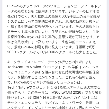
Huaweiのクラウドベースのソリューションは、フィールドデ
ータの処理と分析に使用されています。ジャガーのビデオ映
像だけでなく、10万枚以上の画像と60万件以上の音声記録が
システムによって自動的に分析され、地域の動物相と彼らが
生息する生態系の監視が強化されています。その結果得られ
るデータ主導の洞察により、生態系への理解が深まり、生物
多様性保全のためのより効率的な意思決定が可能となり、そ
れは公共政策にまで及んでいます。生態学的データに加え
て、景観レベルの影響も目に見えています。保護区は6万
9000ヘクタールから10万4000ヘクタールに拡大しました。
AI、クラウドストレージ、データ分析などの技術により、
Tech4Nature Mexicoプロジェクトは、科学的イノベーショ
ンとコミュニティ参加を組み合わせた持続可能な科学的保全
モデルを構築することができました。これらの技術と並ん
で、Huaweiのワイヤレス接続ソリューションは、
Tech4Natureプロジェクトにおける環境データ伝送の重要な
側面であり、このテーマは「M360 LATAM 2026」でも反響を
呼びました。5月13日と14日に開催されたこのイベントには、
テック・エコシステム、モバイル・ネットワーク、政府、コ
ネクテッド・インダストリーから地域および世界のリーダー