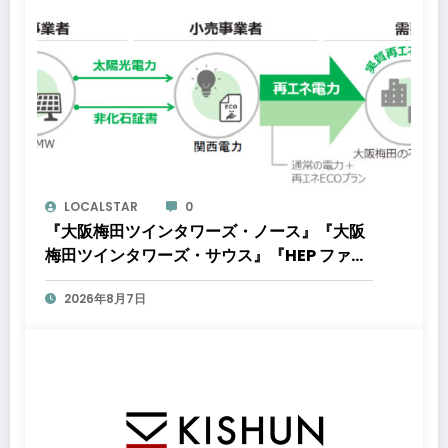
LOCALSTAR
0
『大阪梅田ツインタワーズ・ノース』『大阪
梅田ツインタワーズ・サウス』『HEP ファイ
ブ』において8月下旬から「オフサイト型コ
2026年8月7日
ーポレートPPA」による再生可能エネルギー
電力の使用を開始します