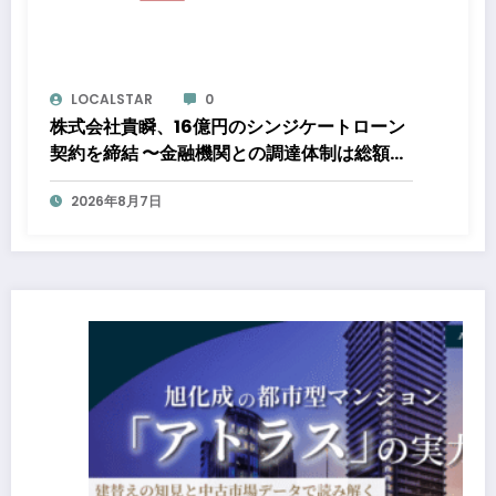
LOCALSTAR
0
株式会社貴瞬、16億円のシンジケートローン
契約を締結 〜金融機関との調達体制は総額約
80億円規模へ。DX・海外展開をはじめとし
2026年8月7日
た成長投資を加速～