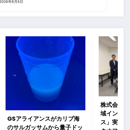
2026年8月6日
株式会社スエヒロ工業、「地
域インパクト共創ファイナン
リブ海
ス」実証プロジェクト キッ
子ドッ