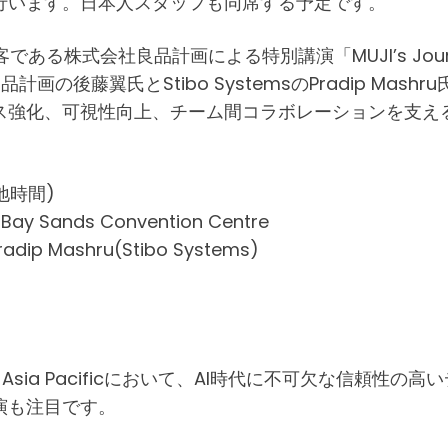
行います。日本人スタッフも同席する予定です。
株式会社良品計画による特別講演「MUJI’s Journey to Op
されます。良品計画の後藤翼氏とStibo SystemsのPradi
ス強化、可視性向上、チーム間コラボレーションを支え
現地時間)
Bay Sands Convention Centre
ashru(Stibo Systems)
’s Big Show Asia Pacificにおいて、AI時代に不
演も注目です。