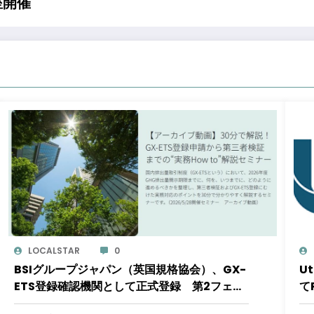
座開催
LOCALSTAR
0
BSIグループジャパン（英国規格協会）、GX-
U
ETS登録確認機関として正式登録 第2フェー
て
ズ開始で制度対応が義務化、企業の対応はど