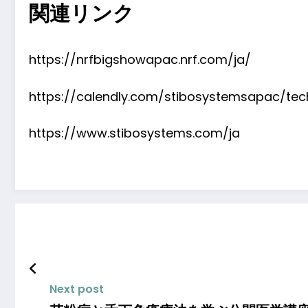
関連リンク
https://nrfbigshowapac.nrf.com/ja/
https://calendly.com/stibosystemsapac/tech
https://www.stibosystems.com/ja
Next post