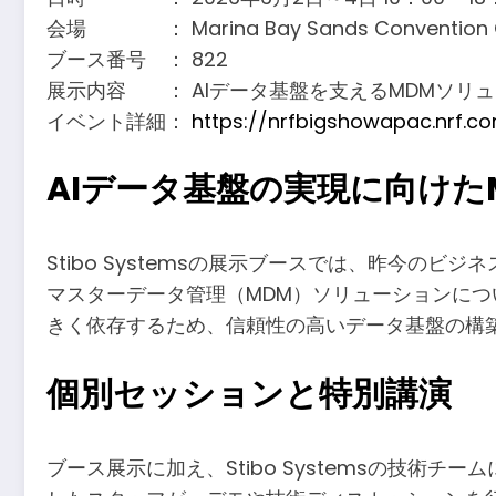
会場 ： Marina Bay Sands Convention Cen
ブース番号 ： 822
展示内容 ： AIデータ基盤を支えるMDMソリ
イベント詳細：
https://nrfbigshowapac.nrf.c
AIデータ基盤の実現に向けた
Stibo Systemsの展示ブースでは、昨今の
マスターデータ管理（MDM）ソリューションにつ
きく依存するため、信頼性の高いデータ基盤の構
個別セッションと特別講演
ブース展示に加え、Stibo Systemsの技