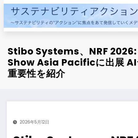
コ
ン
テ
ン
ツ
へ
Stibo Systems、NRF 2026: R
ス
キ
Show Asia Pacificに出展
ッ
重要性を紹介
プ
2026年5月12日