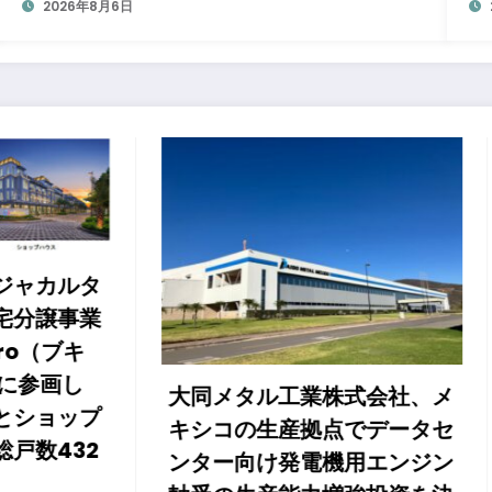
う変わるのか？ 法的拘束力をもつGX-ETSの
2026年8月6日
実務ポイント解説セミナーのアーカイブ動画
を公開中
タル工業株式会社、メ
の生産拠点でデータセ
GSアライアンスがカ
向け発電機用エンジン
のサルガッサムから量