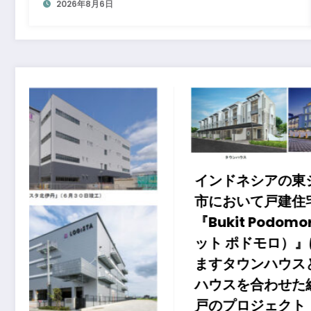
2026年8月6日
インドネシアの東ジャカルタ
市において戸建住宅分譲事業
『Bukit Podomoro（ブキ
ット ポドモロ）』に参画し
大同メ
ますタウンハウスとショップ
キシコ
ハウスを合わせた総戸数432
ンター
戸のプロジェクト