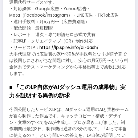
運用代行サービスです。
・対応媒体：Google広告・Yahoo!広告・
Meta（Facebook/Instagram）・LINE広告・TikTok広告
・運用手数料：月5万円〜（広告費別途）
・配信開始：最短1週間
・レポート：週次・専門用語ゼロ形式で共有
・記事LP・クリエイティブ（CR）制作対応
・サービスLP：
https://lp.spire.info/ai-dash/
大手代理店では広告費の20〜30%が手数料となり少額予算で
は後回しにされがちな問題に対し、安心の月5万円〜という料
金体系でテストマーケティングから本格出稿まで柔軟に対応
します。
■ 「このLP自体がAIダッシュ運用の成果物」実
力を証明する異例の訴求
今回公開したサービスLPは、AIダッシュ運用のAIと実務チーム
が自ら制作した作品です。キャッチコピー・構成・デザイ
ン・文章のすべてをAIが生成し、プロが磨き上げました。制
作期間は最短3日、制作費は通常の3分の1以下。「AIって本当
に使えるの？」という問いへの答えを、LP自体が証明してい