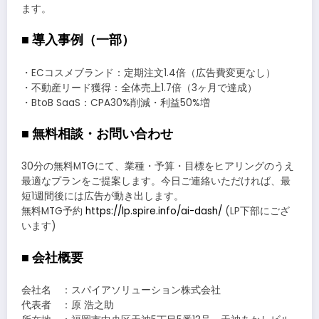
ます。
■ 導入事例（一部）
・ECコスメブランド：定期注文1.4倍（広告費変更なし）
・不動産リード獲得：全体売上1.7倍（3ヶ月で達成）
・BtoB SaaS：CPA30%削減・利益50%増
■ 無料相談・お問い合わせ
30分の無料MTGにて、業種・予算・目標をヒアリングのうえ
最適なプランをご提案します。今日ご連絡いただければ、最
短1週間後には広告が動き出します。
無料MTG予約
https://lp.spire.info/ai-dash/
(LP下部にござ
います)
■ 会社概要
会社名 ：スパイアソリューション株式会社
代表者 ：原 浩之助