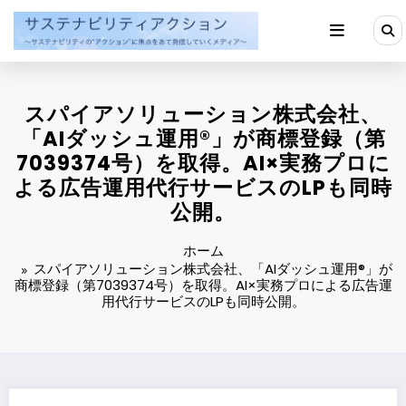
コ
ン
テ
ン
ツ
へ
スパイアソリューション株式会社、
ス
キ
「AIダッシュ運用®」が商標登録（第
ッ
7039374号）を取得。AI×実務プロに
プ
よる広告運用代行サービスのLPも同時
公開。
ホーム
スパイアソリューション株式会社、「AIダッシュ運用®」が
商標登録（第7039374号）を取得。AI×実務プロによる広告運
用代行サービスのLPも同時公開。