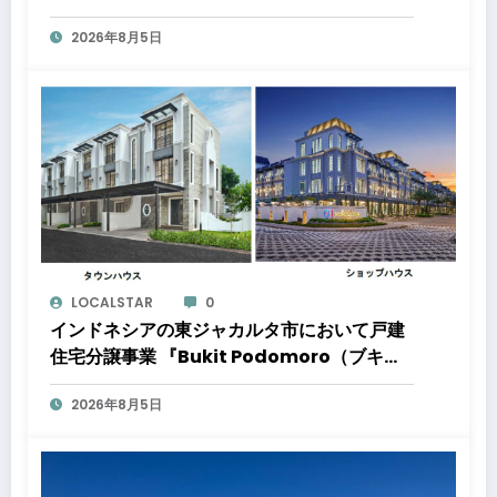
きる好立地に新たな物流施設が誕生「ロジス
2026年8月5日
タ北伊丹」と「ロジスタ京都伏見」が竣工し
ました
LOCALSTAR
0
インドネシアの東ジャカルタ市において戸建
住宅分譲事業 『Bukit Podomoro（ブキッ
ト ポドモロ）』に参画しますタウンハウスと
2026年8月5日
ショップハウスを合わせた総戸数432戸のプ
ロジェクト