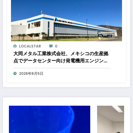
LOCALSTAR
0
大同メタル工業株式会社、メキシコの生産拠
点でデータセンター向け発電機用エンジン軸
受の生産能力増強投資を決定 ～北米顧客と
2026年8月5日
の生産コミットメント契約締結に基づく40億
円規模の新工場建設～