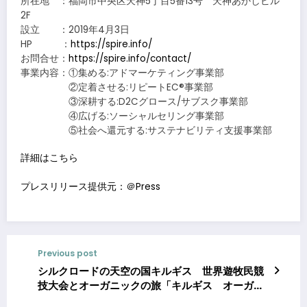
所在地 ：福岡市中央区天神5丁目5番13号 天神あかしビル
2F
設立 ：2019年4月3日
HP ：
https://spire.info/
お問合せ：
https://spire.info/contact/
事業内容：①集める:アドマーケティング事業部
②定着させる:リピートEC®事業部
③深耕する:D2Cグロース/サブスク事業部
④広げる:ソーシャルセリング事業部
⑤社会へ還元する:サステナビリティ支援事業部
詳細はこちら
プレスリリース提供元：＠Press
Previous post
シルクロードの天空の国キルギス 世界遊牧民競
技大会とオーガニックの旅「キルギス オーガニ
ック・スタディツアー」開催のご案内