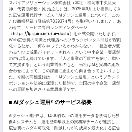
スパイアソリューション株式会社（本社：福岡市中央区天
神、代表取締役：原 浩之助）は、2025年9月より提供してき
た広告運用代行サービス「AIダッシュ運用」について、この
たび商標登録（登録第7039374号）を取得いたしました。あ
わせて、サービス専用ランディングページ
（
https://lp.spire.info/ai-dash/
）を正式公開いたします。
Web広告費の高騰と代理店へのブラックボックス問題が深刻
化するなか、「何をやっているかわからない」「担当者が変
わるたびに成果がリセットされる」という中小企業・実店舗
の声は増え続けています。『人と事業の可能性を信じ、動い
て支援する』という創業哲学のもと、当社はAIと実務の組み
合わせによって、この課題に正面から向き合ってまいりまし
た。今回の商標登録は、「AIダッシュ運用」というブランド
ポジションを法的に保護した状態で、全国の中小企業・店舗
への展開を加速させる意思表明です。
■ AIダッシュ運用® のサービス概要
AIダッシュ運用®は、1,000件以上の運用データを学習した独
自AIシステムと、運用歴10年以上の実務家チームが連携し、
広告費のムダを可視化・削減しながら成果を最大化する広告