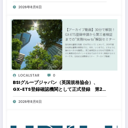
都心好立地、開発思想が支えるブランド価値
2026年8月6日
LOCALSTAR
0
BSIグループジャパン（英国規格協会）、
GX-ETS登録確認機関として正式登録 第2
フェーズ開始で制度対応が義務化、企業の対
2026年8月6日
応はどう変わるのか？ 法的拘束力をもつ
GX-ETSの実務ポイント解説セミナーのアー
カイブ動画を公開中