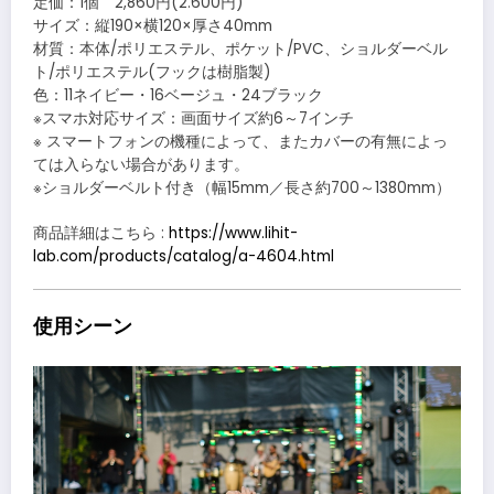
定価：1個 2,860円(2.600円)
サイズ：縦190×横120×厚さ40mm
材質：本体/ポリエステル、ポケット/PVC、ショルダーベル
ト/ポリエステル(フックは樹脂製)
色：11ネイビー・16ベージュ・24ブラック
※スマホ対応サイズ：画面サイズ約6～7インチ
※ スマートフォンの機種によって、またカバーの有無によっ
ては入らない場合があります。
※ショルダーベルト付き（幅15mm／長さ約700～1380mm）
商品詳細はこちら :
https://www.lihit-
lab.com/products/catalog/a-4604.html
使用シーン