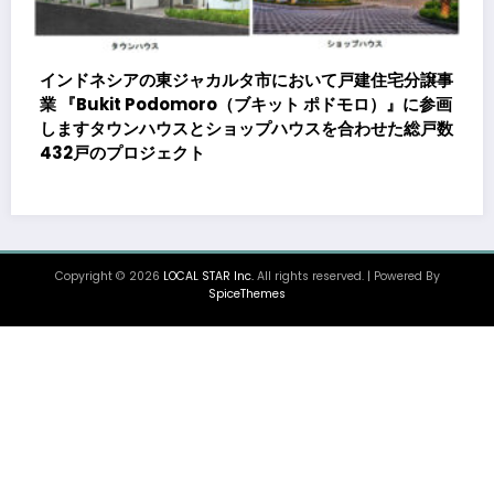
事
画
数
大同メタル工業株式会社、メキシコの生産拠点でデータ
センター向け発電機用エンジン軸受の生産能力増強投資
を決定 ～北米顧客との生産コミットメント契約締結に
基づく40億円規模の新工場建設～
Copyright © 2026
LOCAL STAR Inc.
All rights reserved. | Powered By
SpiceThemes