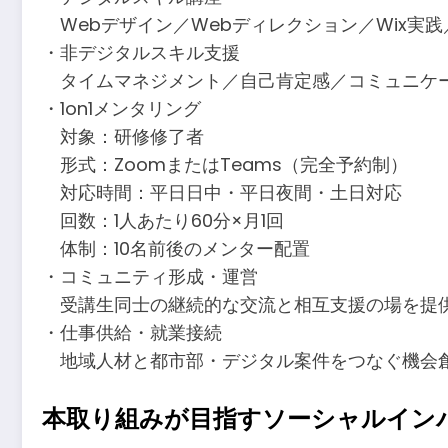
Webデザイン／Webディレクション／Wix実
・非デジタルスキル支援
タイムマネジメント／自己肯定感／コミュニケー
・1on1メンタリング
対象：研修修了者
形式：ZoomまたはTeams（完全予約制）
対応時間：平日日中・平日夜間・土日対応
回数：1人あたり60分×月1回
体制：10名前後のメンター配置
・コミュニティ形成・運営
受講生同士の継続的な交流と相互支援の場を提
・仕事供給・就業接続
地域人材と都市部・デジタル案件をつなぐ機会
本取り組みが目指すソーシャルイン