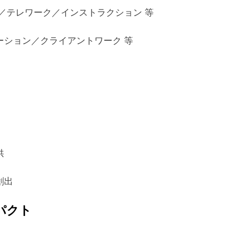
践／テレワーク／インストラクション 等
ション／クライアントワーク 等
供
創出
パクト