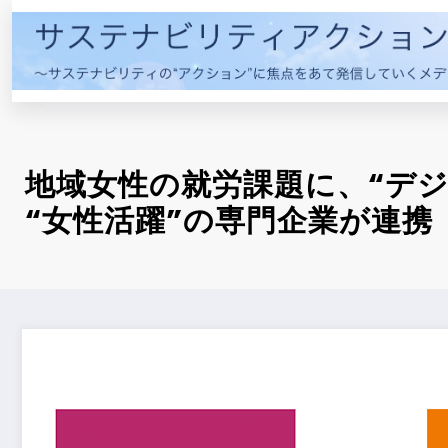
コ
ン
テ
ン
ツ
へ
ス
地域女性の就労課題に、“デジ
キ
“女性活躍”の専門企業が連携
ッ
プ