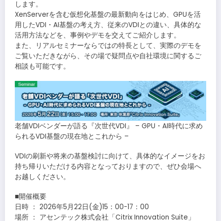
します。
XenServerを含む仮想化基盤の最新動向をはじめ、GPUを活
用したVDI・AI基盤の考え方、従来のVDIとの違い、具体的な
活用方法などを、事例やデモを交えてご紹介します。
また、リアルセミナーならではの特長として、実際のデモを
ご覧いただきながら、その場で疑問点や自社環境に関するご
相談も可能です。
老舗VDIベンダーが語る『次世代VDI』 – GPU・AI時代に求め
られるVDI基盤の現在地とこれから –
VDIの刷新や将来の基盤検討に向けて、具体的なイメージをお
持ち帰りいただける内容となっておりますので、ぜひ会場へ
お越しください。
■開催概要
日時 ： 2026年5月22日(金)15：00-17：00
場所 ： アセンテック株式会社「Citrix Innovation Suite」