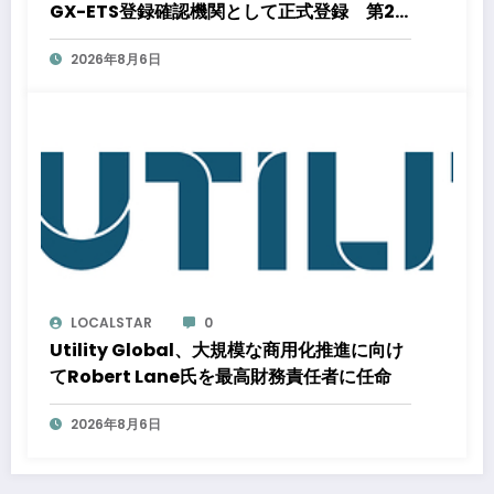
GX-ETS登録確認機関として正式登録 第2
フェーズ開始で制度対応が義務化、企業の対
2026年8月6日
応はどう変わるのか？ 法的拘束力をもつ
GX-ETSの実務ポイント解説セミナーのアー
カイブ動画を公開中
LOCALSTAR
0
Utility Global、大規模な商用化推進に向け
てRobert Lane氏を最高財務責任者に任命
2026年8月6日