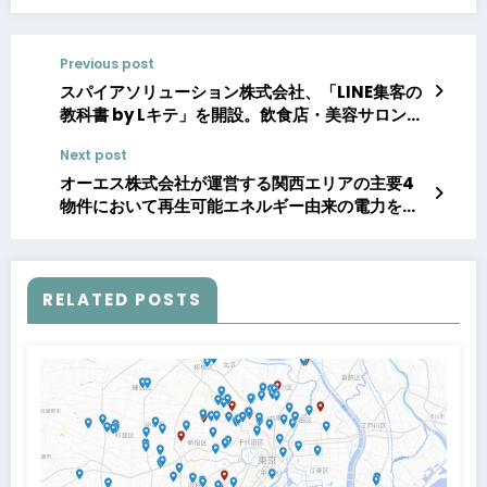
Previous post
スパイアソリューション株式会社、「LINE集客の
教科書 by Lキテ」を開設。飲食店・美容サロン向
けにLINE公式アカウント活用ノウハウを無償公
Next post
開。
オーエス株式会社が運営する関西エリアの主要4
物件において再生可能エネルギー由来の電力を導
入
RELATED POSTS