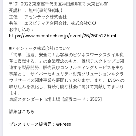
〒101-0022 東京都千代田区神田練塀町3 大東ビル9F
受講料 ： 無料(事前登録制)
主催 ： アセンテック株式会社
共催 ： エヌビディア合同会社、株式会社CXJ
お申し込み：
https://www.ascentech.co.jp/event/26/260522.html
■アセンテック株式会社について
「簡単、迅速、安全に！お客様のビジネスワークスタイル変
革に貢献する。」の企業理念のもと、仮想デスクトップに関
連する製品開発、販売及びコンサルティングサービスを主な
事業とし、サイバーセキュリティ対策ソリューションやクラ
ウドサービス関連事業を展開しております。また、 ESGへの
取り組みを強化し、持続可能な社会に向けて貢献してまいり
ます。
東証スタンダード市場上場【証券コード：3565】
詳細はこちら
プレスリリース提供元：＠Press