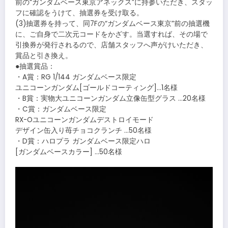
前の“ガンダムベース東京アネックス”に持参いただき、スタッ
フに確認をうけて、抽選券を受け取る。
(3)抽選券を持って、同7Fの“ガンダムベース東京”前の抽選機
に、ご自身で二次元コードをかざす。当選すれば、その場で
引換券が発行されるので、店舗スタッフへ声がけいただき、
賞品と引き換え。
●抽選賞品：
・A賞：RG 1/144 ガンダムベース限定
ユニコーンガンダム[ゴールドコーティング]…1名様
・B賞：実物大ユニコーンガンダム立像缶型グラス …20名様
・C賞：ガンダムベース限定
RX-Oユニコーンガンダムデストロイモード
デザイン缶入り苺チョコクランチ …50名様
・D賞：ハロプラ ガンダムベース限定ハロ
[ガンダムベースカラー] …50名様