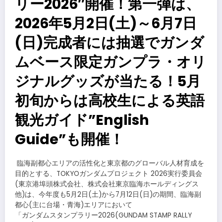
リー2026″開催！第一弾は、
2026年5月2日(土)～6月7日
(日)完成者には抽選でガンダ
ムベース限定ガンプラ・オリ
ジナルグッズが当たる！5月
初旬からは高校生による英語
観光ガイド”English
Guide”も開催！
​臨海副都心エリアの活性化と東京都のグローバル人材育成を
目的とする、TOKYOガンダムプロジェクト 2026実行委員会
(東京港埠頭株式会社、株式会社東京臨海ホールディングス
他)は、今年度も5月2日(土)から7月12日(日)の期間、臨海副
都心(主に台場・青海)エリアにおいて
「ガンダムスタンプラリー2026(GUNDAM STAMP RALLY