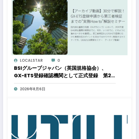
LOCALSTAR
0
BSIグループジャパン（英国規格協会）、
GX-ETS登録確認機関として正式登録 第2
フェーズ開始で制度対応が義務化、企業の対
2026年8月6日
応はどう変わるのか？ 法的拘束力をもつ
GX-ETSの実務ポイント解説セミナーのアー
カイブ動画を公開中