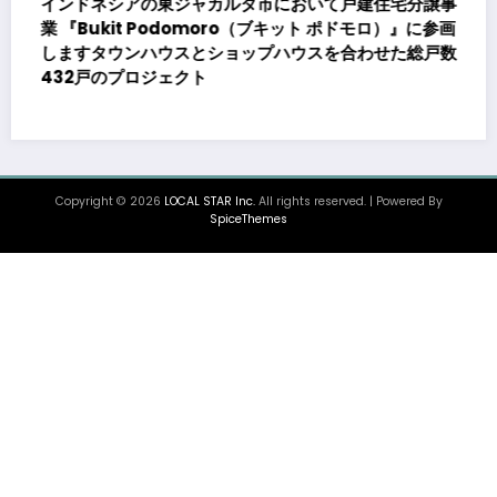
分譲事
』に参画
総戸数
大同メタル工業株式会社、メキシコの生産拠点でデー
センター向け発電機用エンジン軸受の生産能力増強投
を決定 ～北米顧客との生産コミットメント契約締結
基づく40億円規模の新工場建設～
Copyright © 2026
LOCAL STAR Inc.
All rights reserved. | Powered By
SpiceThemes