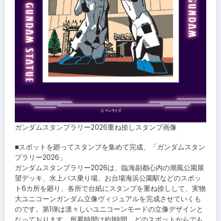
ガンダムスタンプラリー2026重ね捺しスタンプ画像
■スポットを廻ってスタンプを集めて完成、「ガンダムスタン
プラリー2026」
ガンダムスタンプラリー2026は、臨海副都心内の潮風公園展
望デッキ、水上バス乗り場、お台場海浜公園駅などのスポッ
ト6カ所を廻り、各所で台紙にスタンプを重ね捺しして、実物
大ユニコーンガンダム立像ヴィジュアルを完成させていくも
のです。第1弾は凛々しいユニコーンモードの立像デザインと
なっております。所要時間は約1時間、どのスポットからでも