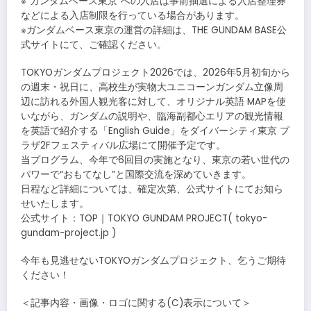
※“ガンダムベース東京”への入店は事前抽選による入店整理券
などによる入店制限を行っている場合があります。
※ガンダムベース東京の運営の詳細は、THE GUNDAM BASE公
式サイトにて、ご確認ください。
TOKYOガンダムプロジェクト2026では、2026年5月初旬から
の週末・祝日に、高校生が実物大ユニコーンガンダム立像周
辺に訪れる外国人観光客に対して、オリジナル英語 MAPを使
いながら、ガンダムの説明や、臨海副都心エリアの観光情報
を英語で紹介する「English Guide」をダイバーシティ東京 プ
ラザ2Fフェスティバル広場にて開催予定です。
当プログラム、今年で6回目の実施となり、東京の若い世代の
パワーで“おもてなし”と国際交流を深めていきます。
日程など詳細については、確定次第、公式サイトにてお知ら
せいたします。
公式サイト：TOP｜TOKYO GUNDAM PROJECT( tokyo-
gundam-project.jp )
今年も見逃せないTOKYOガンダムプロジェクト、乞うご期待
ください！
＜記事内容・画像・ロゴに関する(C)表示について＞