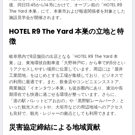
後、同日13:45から14:15にかけて、オープン前の「HOTEL R9
The Yard 本巣」にて、本巣市および報道関係者を対象とした
施設見学会が開催されます。
HOTEL R9 The Yard 本巣の立地と特
徴
岐阜県内で8店舗目の出店となる「HOTEL R9 The Yard 本
巣」は、東海環状自動車道「大野神戸IC」から車で約5分とい
うアクセスしやすい場所に位置しています。周辺には「屋井
工業団地」をはじめとする工場が集積しており、ビジネスで
の利用に最適です。また、飲食店やコンビニエンスストア、
商業施設「イオンタウン本巣」も徒歩圏内にあり、連泊や長
期滞在でも快適に過ごせる環境が整っています。さらに、
「道の駅 パレットピアおおの」や「黒野駅レールパーク」と
いった観光スポットや、大垣市などの周辺地域へのアクセス
も良好で、観光・レジャーの拠点としても利用できます。
災害協定締結による地域貢献