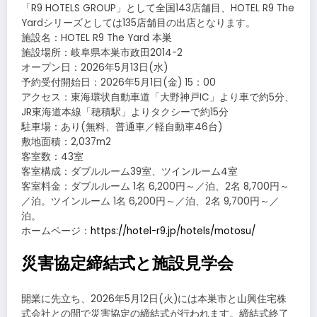
「R9 HOTELS GROUP」として全国143店舗目、HOTEL R9 The
Yardシリーズとしては135店舗目の出店となります。
施設名：HOTEL R9 The Yard 本巣
施設場所：岐阜県本巣市政田2014-2
オープン日：2026年5月13日(水)
予約受付開始日：2026年5月1日(金) 15：00
アクセス：東海環状自動車道「大野神戸IC」より車で約5分、
JR東海道本線「穂積駅」よりタクシーで約15分
駐車場：あり(無料、普通車／軽自動車46台)
敷地面積：2,037m2
客室数：43室
客室構成：ダブルルーム39室、ツインルーム4室
客室料金：ダブルルーム 1名 6,200円～／泊、2名 8,700円～
／泊。ツインルーム 1名 6,200円～／泊、2名 9,700円～／
泊。
ホームページ：
https://hotel-r9.jp/hotels/motosu/
災害協定締結式と施設見学会
開業に先立ち、2026年5月12日(火)には本巣市と山興住宅株
式会社との間で災害協定の締結式が行われます。締結式終了