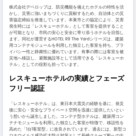
株式会社デベロップは、防災機能を備えたホテルの特性を活
かし、災害に強いまちづくりに貢献するため、自治体との災
害協定締結を推進しています。本巣市との協定により、災害
発生時には「レスキューホテル」として客室を提供すること
が可能となり、市民の安心と安全に寄り添うホテルを目指し
ます。同社が運営するHOTEL R9 The Yardシリーズは、建築
用コンテナモジュールを利用した独立した客室を持ち、プラ
イバシー性と静粛性に優れています。有事の際には客室を被
災地へ移設し、避難施設等として活用できる「レスキューホ
テル」としての役割も担っています。
レスキューホテルの実績とフェーズ
フリー認証
「レスキューホテル」は、東日本大震災の経験を基に、発災
後に安心・安全なプライベート空間を迅速に提供したいとい
う想いから誕生しました。コンテナ型ホテルは、建築用コン
テナモジュールを利用した独立した客室が特徴で、移設性を
高めた「1台1客室型」に改良されています。過去には、新型コ
ロナウイルス感染拡大防止対策として長崎クルーズ船への出