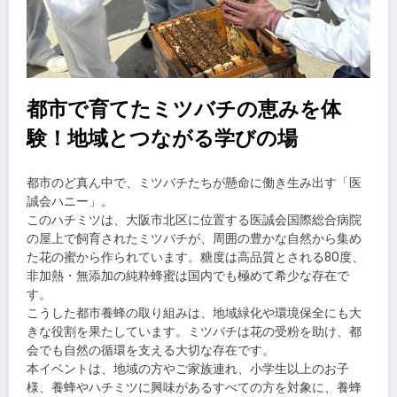
都市で育てたミツバチの恵みを体
験！地域とつながる学びの場
都市のど真ん中で、ミツバチたちが懸命に働き生み出す「医
誠会ハニー」。
このハチミツは、大阪市北区に位置する医誠会国際総合病院
の屋上で飼育されたミツバチが、周囲の豊かな自然から集め
た花の蜜から作られています。糖度は高品質とされる80度、
非加熱・無添加の純粋蜂蜜は国内でも極めて希少な存在で
す。
こうした都市養蜂の取り組みは、地域緑化や環境保全にも大
きな役割を果たしています。ミツバチは花の受粉を助け、都
会でも自然の循環を支える大切な存在です。
本イベントは、地域の方やご家族連れ、小学生以上のお子
様、養蜂やハチミツに興味があるすべての方を対象に、養蜂