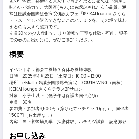
産の生蜂蜜。都会のど真ん中で育まれたとは思えない濃厚な
味わいが魅力で、大阪産(もん)にも認定された安心品質。通
常は医誠会国際総合病院併設カフェ「ISEIKAI lounge さくら
テラス」でしか購入できないこのハチミツを、その場で味わ
えるのも大きな魅力です。
定員30名の少人数制で、より濃密で丁寧な体験が可能。親子
での春のお出かけに、ぜひご参加ください。
概要
イベント名：都会で養蜂？春休み養蜂体験！
日時：2025年4月26日（土曜日）10:00～12:00
場所：i-Mall（医誠会国際総合病院）SOUTH WING（南棟）
ISEIKAI lounge さくらテラス2Fサロン
対象：小学生以上（低学年は保護者同伴必須）
定員：30名
参加費：参加者3,500円（搾りたてハチミツ70g付）、同伴者
1,500円（お土産なし）
内容：屋上養蜂場見学、採蜜体験、ハチミツ試食、記念撮影
お申し込み