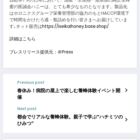
自給率7％の日本において、国産・非加熱・無添加の純正生蜂
蜜の医誠会ハニーは、とても希少なものとなります。製品化
はホロニクスグループ栄養管理部の協力のもとHACCP環境下
で時間をかけたろ過・瓶詰めを行い皆さまへお届けしていま
す｡ネット販売は
https://iseikaihoney.base.shop/
詳細はこちら
プレスリリース提供元：＠Press
Previous post
春休み！病院の屋上で楽しむ養蜂体験イベント開
催
Next post
都会でリアルな養蜂体験。親子で学ぶ“ハチミツの
ひみつ”