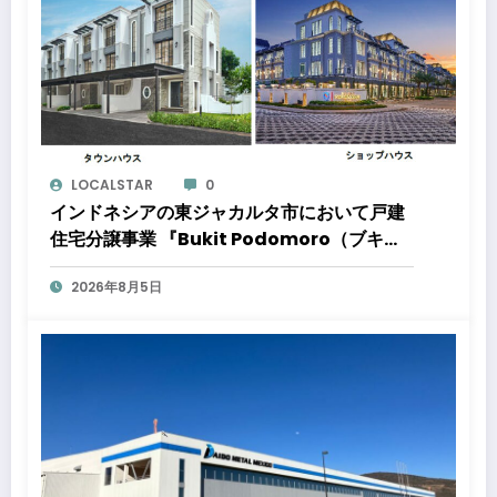
LOCALSTAR
0
インドネシアの東ジャカルタ市において戸建
住宅分譲事業 『Bukit Podomoro（ブキッ
ト ポドモロ）』に参画しますタウンハウスと
2026年8月5日
ショップハウスを合わせた総戸数432戸のプ
ロジェクト