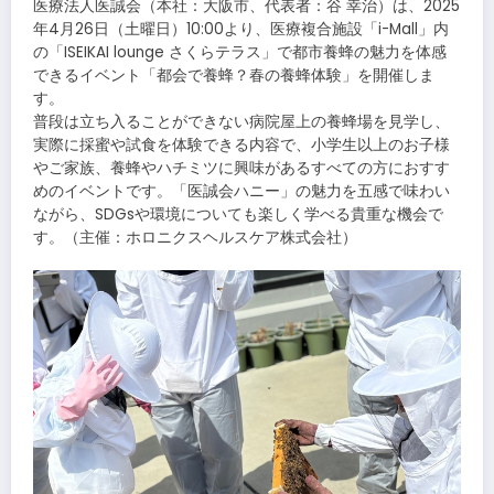
医療法人医誠会（本社：大阪市、代表者：谷 幸治）は、2025
年4月26日（土曜日）10:00より、医療複合施設「i-Mall」内
の「ISEIKAI lounge さくらテラス」で都市養蜂の魅力を体感
できるイベント「都会で養蜂？春の養蜂体験」を開催しま
す。
普段は立ち入ることができない病院屋上の養蜂場を見学し、
実際に採蜜や試食を体験できる内容で、小学生以上のお子様
やご家族、養蜂やハチミツに興味があるすべての方におすす
めのイベントです。「医誠会ハニー」の魅力を五感で味わい
ながら、SDGsや環境についても楽しく学べる貴重な機会で
す。（主催：ホロニクスヘルスケア株式会社）