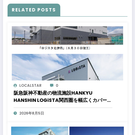
RELATED POSTS
LOCALSTAR
0
阪急阪神不動産の物流施設HANKYU
HANSHIN LOGiSTA関西圏を幅広くカバーで
きる好立地に新たな物流施設が誕生「ロジス
2026年8月5日
タ北伊丹」と「ロジスタ京都伏見」が竣工し
ました