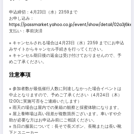
申込締切：4月23日（水）23:59まで
お申し込み：
https://passmarket.yahoo.co.jp/event/show/detail/02a3j6ke3
支払い：事前決済
※ キャンセルされる場合は4月23日（水）23:59 までにお申込
みサイトからキャンセル手続きを行ってください。
※ キャンセル期日後の返金は受け付けておりませんので、予
めご了承ください。
注意事項
※ 参加者数が最低催行人数に到達しなかった場合イベントは
中止となりますので、予めご了承ください（4月24日（木）
12:00に実施可否をご連絡いたします）
※ 雨天の場合は屋内での巣箱の観察と採蜜体験になります。
※ 屋上養蜂場は高い段差が複数箇所ございます。車いすや介
助が必要な方はお申込み前にご相談ください。
※ 当日の服装について：長そで長ズボン、長靴または長い靴
下とスニーカー