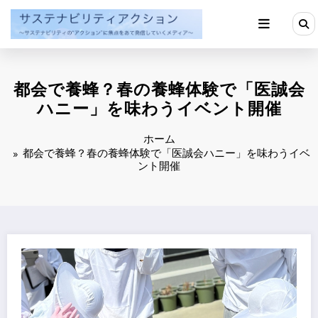
コ
ン
テ
ン
ツ
へ
都会で養蜂？春の養蜂体験で「医誠会
ス
キ
ハニー」を味わうイベント開催
ッ
プ
ホーム
都会で養蜂？春の養蜂体験で「医誠会ハニー」を味わうイベ
ント開催