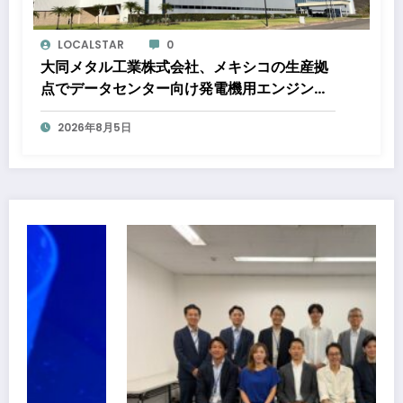
LOCALSTAR
0
大同メタル工業株式会社、メキシコの生産拠
点でデータセンター向け発電機用エンジン軸
受の生産能力増強投資を決定 ～北米顧客と
2026年8月5日
の生産コミットメント契約締結に基づく40億
円規模の新工場建設～