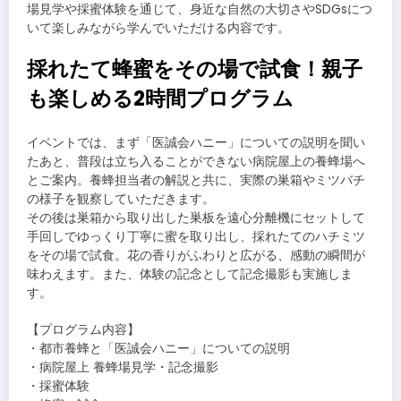
場見学や採蜜体験を通じて、身近な自然の大切さやSDGsにつ
いて楽しみながら学んでいただける内容です。
採れたて蜂蜜をその場で試食！親子
も楽しめる2時間プログラム
イベントでは、まず「医誠会ハニー」についての説明を聞い
たあと、普段は立ち入ることができない病院屋上の養蜂場へ
とご案内。養蜂担当者の解説と共に、実際の巣箱やミツバチ
の様子を観察していただきます。
その後は巣箱から取り出した巣板を遠心分離機にセットして
手回しでゆっくり丁寧に蜜を取り出し、採れたてのハチミツ
をその場で試食。花の香りがふわりと広がる、感動の瞬間が
味わえます。また、体験の記念として記念撮影も実施しま
す。
【プログラム内容】
・都市養蜂と「医誠会ハニー」についての説明
・病院屋上 養蜂場見学・記念撮影
・採蜜体験