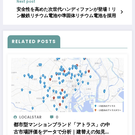
Next post
み物教室・講師との連携を本格化
安全性を高めた次世代ハンディファンが登場！リ
ン酸鉄リチウム電池や準固体リチウム電池を採用
RELATED POSTS
LOCALSTAR
0
都市型マンションブランド「アトラス」の中
古市場評価をデータで分析｜建替えの知見、