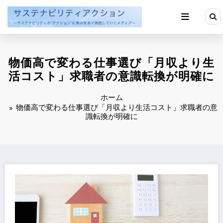
コ
ン
テ
ン
ツ
へ
物価高で変わる仕事選び「月収より生
ス
キ
活コスト」求職者の意識転換が明確に
ッ
プ
ホーム
物価高で変わる仕事選び「月収より生活コスト」求職者の意
識転換が明確に