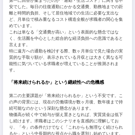
第一に回答が集まったのが「通勤・生活コスト」に関する不
安でした。毎日の往復通勤にかかる交通費、勤務地までの距
離と時間的負担、そして居住地域での生活に必要な支出な
ど、月単位で積み重なるコスト構造全般が求職者の関心を集
めています。
これは単なる「交通費が高い」という表面的な懸念ではな
く、生活圏を中心とした総合的な経済負担への意識であると
言えます。
特に遠方への通勤を検討する際、数ヶ月単位で見た場合の実
質的な手取り額が、表示されている月収とは大きく異なる可
能性に気づいている求職者が増えていることが推測されま
す。
「将来続けられるか」という継続性への危機感
第二の主要課題が「将来続けられるか」という不安です。こ
の声の背景には、現在の労働環境が数ヶ月後、数年後まで持
続可能なのかという深刻な懸念があります。
物価高が続く中で給与が据え置きとなれば、実質賃金は低下
し続けます。求職者はこのシナリオを直感的に理解してお
り、「今」の条件だけでなく「これからも無理なく続けられ
るか」という中長期的な視点から職を選別し始めています。