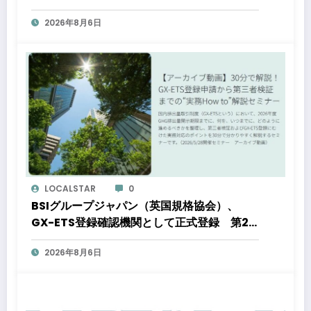
都心好立地、開発思想が支えるブランド価値
2026年8月6日
LOCALSTAR
0
BSIグループジャパン（英国規格協会）、
GX-ETS登録確認機関として正式登録 第2
フェーズ開始で制度対応が義務化、企業の対
2026年8月6日
応はどう変わるのか？ 法的拘束力をもつ
GX-ETSの実務ポイント解説セミナーのアー
カイブ動画を公開中