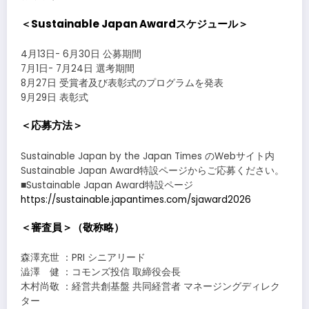
＜Sustainable Japan Awardスケジュール＞
4⽉13⽇- 6⽉30⽇ 公募期間
7⽉1⽇- 7⽉24⽇ 選考期間
8⽉27⽇ 受賞者及び表彰式のプログラムを発表
9⽉29⽇ 表彰式
＜応募⽅法＞
Sustainable Japan by the Japan Times のWebサイト内
Sustainable Japan Award特設ページからご応募ください。
■Sustainable Japan Award特設ページ
https://sustainable.japantimes.com/sjaward2026
＜審査員＞（敬称略）
森澤充世 ：PRI シニアリード
澁澤 健 ：コモンズ投信 取締役会⻑
⽊村尚敬 ：経営共創基盤 共同経営者 マネージングディレク
ター