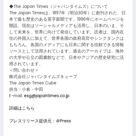
◆The Japan Times（ジャパンタイムズ）について
The Japan Timesは、1897年（明治30年）に創刊された、⽇
本で最も歴史のある英字新聞です。1996年にホームページを
開設。現在はソーシャルメディアも活⽤し、⽇本のいま、そ
して未来を、世界に向けて発信しています。読者は、国内在
住の外国⼈に加えて、世界各国の政府⾼官やシンクタンクは
もちろん、各国のメディアにも⽇本に関する信頼できる情報
ソースとして活⽤されています。過去のアーカイブは、海外
の⼤学や公⽴の図書館などで、⽇本やアジアの歴史研究に活
⽤されています。
＜問い合わせ＞
株式会社ジャパンタイムズキューブ
The Japan Times Cube
担当：小倉・中田
E-mail:
esg@japantimes.co.jp
詳細はこちら
プレスリリース提供元：＠Press