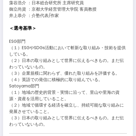
藻⾕浩介 ：⽇本総合研究所 主席研究員
御⽴尚資 ：京都⼤学経営管理⼤学院 客員教授
井上恭介 ：介塾代表/作家
＜選考基準＞
ESG部⾨
（１）ESGやSDGs活動において斬新な取り組み・技術を提供
している。
（２）⽇本の取り組みとして世界に伝えるべきもの。まだ伝
わっていないもの。
（３）企業規模に関わらず、優れた取り組みを評価する。
（４）英語での発信に積極的に取り組んでいる。
Satoyama部⾨
（１）地域の歴史的背景・実情に沿って、⾥⼭や⾥海の資
源・資産を活⽤していること。
（２）地域で循環する経済を確⽴し、持続可能な取り組みに
発展させていること。
（３）⽇本の取り組みとして世界に伝えるべきもの。まだ伝
わっていないもの。