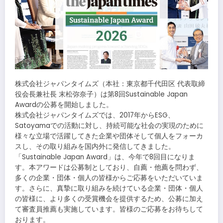
株式会社ジャパンタイムズ（本社：東京都千代⽥区 代表取締
役会⻑兼社⻑ 末松弥奈⼦）は第8回Sustainable Japan
Awardの公募を開始しました。
株式会社ジャパンタイムズでは、2017年からESG、
Satoyamaでの活動に対し、持続可能な社会の実現のために
様々な⽴場で活躍してきた企業や団体そして個⼈をフォーカ
スし、その取り組みを国内外に発信してきました。
「Sustainable Japan Award」は、今年で8回⽬になりま
す。本アワードは公募制としており、自薦・他薦を問わず、
多くの企業・団体・個人の皆様からご応募をいただいていま
す。さらに、真摯に取り組みを続けている企業・団体・個人
の皆様に、より多くの受賞機会を提供するため、公募に加え
て審査員推薦も実施しています。皆様のご応募をお待ちして
おります。