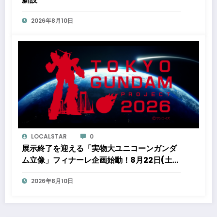
2026年8月10日
LOCALSTAR
0
展示終了を迎える「実物大ユニコーンガンダ
ム立像」フィナーレ企画始動！8月22日(土)
から10日間限定で特別映像『UNICORN
2026年8月10日
GUNDAM Statue ― BEYOND
POSSIBILITY ―』を上映！