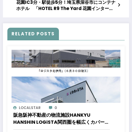
花園IC3分・駅徒歩5分！埼玉県深谷市にコンテナ
ホテル 「HOTEL R9 The Yard 花園インター」
が2026年5月7日(木)開業！
RELATED POSTS
LOCALSTAR
0
阪急阪神不動産の物流施設HANKYU
HANSHIN LOGiSTA関西圏を幅広くカバーで
きる好立地に新たな物流施設が誕生「ロジス