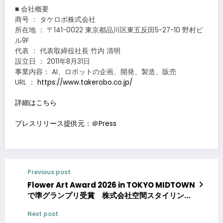
■ 会社概要
商号 ： タケロボ株式会社
所在地 ： 〒141-0022 東京都品川区東五反田5-27-10 野村ビ
ル9F
代表 ： 代表取締役社長 竹内 清明
設立日 ： 2011年8月31日
事業内容： AI、ロボットの企画、開発、製造、販売
URL ：
https://www.takerobo.co.jp/
詳細はこちら
プレスリリース提供元：＠Press
Previous post
Flower Art Award 2026 in TOKYO MIDTOWN
で準グランプリ受賞 株式会社空間スタイリング
社 二本柳志津香が提案する、心が整う「花のある
Next post
暮らし」の始め方