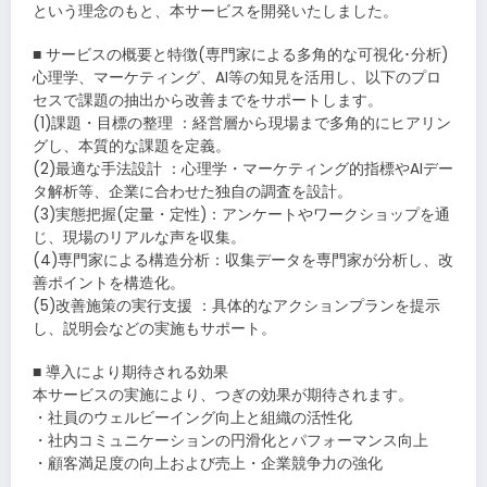
という理念のもと、本サービスを開発いたしました。
■ サービスの概要と特徴(専門家による多角的な可視化･分析)
心理学、マーケティング、AI等の知見を活用し、以下のプロ
セスで課題の抽出から改善までをサポートします。
(1)課題・目標の整理 ：経営層から現場まで多角的にヒアリン
グし、本質的な課題を定義。
(2)最適な手法設計 ：心理学・マーケティング的指標やAIデー
タ解析等、企業に合わせた独自の調査を設計。
(3)実態把握(定量・定性)：アンケートやワークショップを通
じ、現場のリアルな声を収集。
(4)専門家による構造分析：収集データを専門家が分析し、改
善ポイントを構造化。
(5)改善施策の実行支援 ：具体的なアクションプランを提示
し、説明会などの実施もサポート。
■ 導入により期待される効果
本サービスの実施により、つぎの効果が期待されます。
・社員のウェルビーイング向上と組織の活性化
・社内コミュニケーションの円滑化とパフォーマンス向上
・顧客満足度の向上および売上・企業競争力の強化