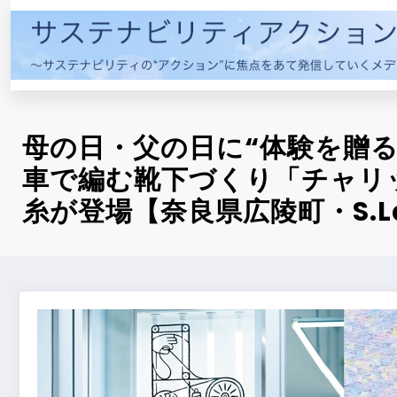
コ
ン
テ
ン
ツ
へ
母の日・父の日に“体験を贈る
ス
キ
車で編む靴下づくり「チャリ
ッ
糸が登場【奈良県広陵町・S.L
プ