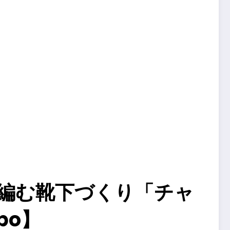
で編む靴下づくり「チャ
bo】