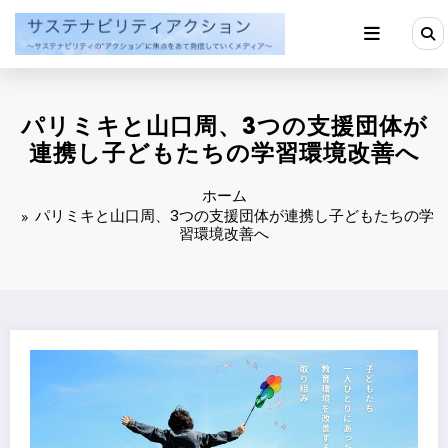
コ
ン
テ
ン
ツ
へ
パリミキと山口周、3つの支援団体が
ス
キ
連携し子どもたちの学習環境改善へ
ッ
プ
ホーム
パリミキと山口周、3つの支援団体が連携し子どもたちの学
習環境改善へ