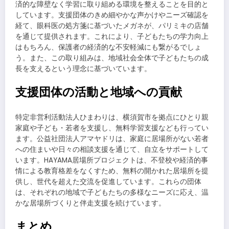
済的な障壁なく学習に取り組める環境を整えることを目的と
しています。支援団体のきめ細やかな声かけやニーズ確認を
経て、眼科医の処方箋に基づいたメガネが、パリミキの店舗
を通じて提供されます。これにより、子どもたちの学力向上
はもちろん、保護者の経済的な不安軽減にも繋がるでしょ
う。また、この取り組みは、地域社会全体で子どもたちの成
長を支えるという理念に基づいています。
支援団体の活動と地域への貢献
特定非営利活動法人ひまわりは、横須賀市を拠点にひとり親
家庭や子ども・若者を支援し、無料学習支援なども行ってい
ます。公益社団法人アマヤドリは、家庭に居場所がない若者
への住まいや日々の相談支援を通じて、自立をサポートして
います。HAYAMA居場所プロジェクトは、不登校や経済的事
情による教育格差をなくすため、無料の開かれた居場所を提
供し、世代を超えた交流を促進しています。これらの団体
は、それぞれの地域で子どもたちの多様なニーズに応え、温
かな居場所づくりと伴走支援を続けています。
まとめ