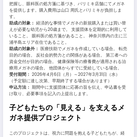
把握し、眼科医の処方箋に基づき、パリミキ店舗にてメガネ
を提供します。購入費用は山口 周氏とパリミキが負担しま
す。
助成の対象：
経済的な事情でメガネの新規購入または買い替
えが必要な幼児から20歳まで。 支援団体を定期的に利用して
いること。 眼科医の処方箋があること。 神奈川県内の主に三
浦半島エリア在住であること。
助成の対象外：
医療扶助でメガネを作成している場合。 転売
目的の場合。 反社会的勢力との関係がある場合。 第三者への
資金交付が目的の場合。 健康保険等の療養費が適用される治
療用メガネの場合。 他団体からすでに受給している場合。
受付期間：
2026年4月6日（月）～2027年3月31日（水）
（予定額に達し次第、早期終了する場合があります）
申込方法：
期間中に支援団体に応募の旨を伝え、申込書を受
け取り、必要事項を記入の上提出します。
子どもたちの「見える」を支えるメ
ガネ提供プロジェクト
このプロジェクトは、視力に問題を抱える子どもたちが、経