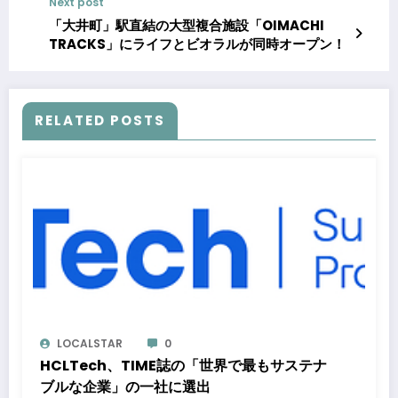
Next post
位に 上昇ランキング上位に、チキンラーメン、
パナソニック、ロピアなど
「大井町」駅直結の大型複合施設「OIMACHI
TRACKS」にライフとビオラルが同時オープン！
RELATED POSTS
LOCALSTAR
0
HCLTech、TIME誌の「世界で最もサステナ
ブルな企業」の一社に選出