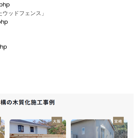
.php
たウッドフェンス」
.php
php