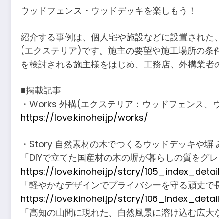
ウッドフェンス・ウッドデッキを楽しもう！
紹介する事例は、個人宅や施設などに設置された
(エクステリア)です。施主の要望や施工場所の
を検討される施主様をはじめ、工務店、外構業者
■掲載記事
・Works 外構(エクステリア：ウッドフェンス
https://love.kinohei.jp/works/
・Story 自然素材の木でつくるウッドデッキや塀
「DIYで立てた国産材の木の塀が暮らしの質をグ
https://love.kinohei.jp/story/105_index_detai
「軽やかなデザインでプライバシーを守る頑丈で
https://love.kinohei.jp/story/106_index_detai
「高知の山間に現れた、自然風景に溶け込む広大