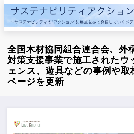
コ
ン
テ
ン
ツ
へ
全国木材協同組合連合会、外
ス
キ
対策支援事業で施工されたウ
ッ
ェンス、遊具などの事例や取
プ
ページを更新