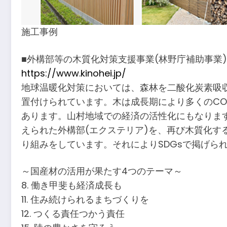
施工事例
■外構部等の木質化対策支援事業(林野庁補助事業
https://www.kinohei.jp/
地球温暖化対策においては、森林を二酸化炭素吸
置付けられています。木は成長期により多くのC
あります。山村地域での経済の活性化にもなりま
えられた外構部(エクステリア)を、再び木質化
り組みをしています。それによりSDGsで掲げら
～国産材の活用が果たす4つのテーマ～
8. 働き甲斐も経済成長も
11. 住み続けられるまちづくりを
12. つくる責任つかう責任