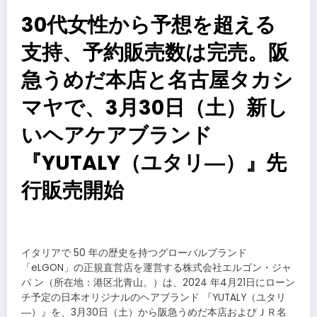
30代女性から予想を超える
支持、予約販売数は完売。阪
急うめだ本店と名古屋タカシ
マヤで、3月30日（土）新し
いヘアケアブランド
『YUTALY（ユタリ―）』先
行販売開始
​
イタリアで 50 年の歴史を持つグローバルブランド
「eLGON」の正規直営店を運営する株式会社エルゴン・ジャ
パ ン（所在地：港区北⻘⼭。）は、2024 年4⽉21⽇にローン
チ予定の日本オリジナルのヘアブランド 『YUTALY（ユタリ
―）』を、3月30日（土）から阪急うめだ本店およびＪＲ名