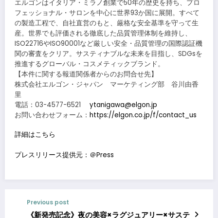
エルゴンはイタリア・ミラノ創業で50年の歴史を持ち、プロ
フェッショナル・サロンを中心に世界93か国に展開。すべて
の製造工程で、自社直営のもと、厳格な安全基準を守って生
産。世界でも評価される徹底した品質管理体制を維持し、
ISO22716やISO90001など厳しい安全・品質管理の国際認証機
関の審査をクリア。サスティナブルな未来を目指し、SDGsを
推進するグローバル・コスメティックブランド。
【本件に関する報道関係者からのお問合せ先】
株式会社エルゴン・ジャパン マーケティング部 谷川由香
里
電話：03-4577-6521
ytanigawa@elgon.jp
お問い合わせフォーム：
https://elgon.co.jp/f/contact_us
詳細はこちら
プレスリリース提供元：＠Press
Previous post
《新発売記念》夜の美容×ラグジュアリー×サステ