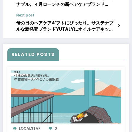
ナブル。４月ローンチの新ヘアケアブランド
『YUTALY（ユタリ―）』公式インフルエンサー
Next post
大募集！
母の日のヘアケアギフトにぴったり。サステナブ
ルな新発売ブランドYUTALYにオイルケアキット
「ミラノからの贈り物」が登場！
RELATED POSTS
LOCALSTAR
0