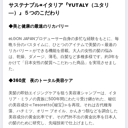
サステナブル×イタリア『YUTALY（ユタリ
―）』５つのこだわり
◆美と健康の最速のリカバリー
eLGON JAPANプロデューサー自身の多忙な経験をもとに、毎
晩５分のバスタイムに、ひとつのアイテムで美髪の＜最速の
リカバリー＞ができる機能を搭載。大人の女性の髪の悩み
は、乾燥、ダメージ、薄毛、白髪など多種多様です。約3年を
かけて「日本女性の髪質へこだわった商品」を実現させまし
た。
◆360度 夜のトータル美容ケア
美髪の即効エイジングケアを狙う美容液シャンプーは、イタ
リア・ミラノの貴族に500年間にわたり受け継がれた、秘伝
の美容成分≪Tesoretto(秘宝)≫を再現。それは古代種海
藻、ハチミツ、オリー ブオイル、かんきつ類などを調合した
美容成分の⻩⾦⽐率です。その⾨外不出の⻩⾦⽐率を⽇本⼈
の髪のために研究し、先端技術で仕上げました。