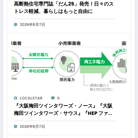
高断熱住宅専門誌「だん25」発売！日々のス
トレス軽減、暮らしはもっと自由に
2026年8月7日
LOCALSTAR
0
『大阪梅田ツインタワーズ・ノース』『大阪
梅田ツインタワーズ・サウス』『HEP ファイ
ブ』において8月下旬から「オフサイト型コ
2026年8月7日
ーポレートPPA」による再生可能エネルギー
電力の使用を開始します