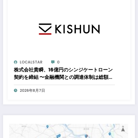
LOCALSTAR
0
株式会社貴瞬、16億円のシンジケートローン
契約を締結 〜金融機関との調達体制は総額約
80億円規模へ。DX・海外展開をはじめとし
2026年8月7日
た成長投資を加速～