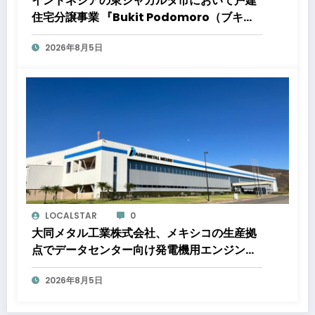
インドネシアの東ジャカルタ市において戸建
住宅分譲事業 『Bukit Podomoro（ブキッ
ト ポドモロ）』に参画しますタウンハウスと
2026年8月5日
ショップハウスを合わせた総戸数432戸のプ
ロジェクト
LOCALSTAR
0
大同メタル工業株式会社、メキシコの生産拠
点でデータセンター向け発電機用エンジン軸
受の生産能力増強投資を決定 ～北米顧客と
2026年8月5日
の生産コミットメント契約締結に基づく40億
円規模の新工場建設～