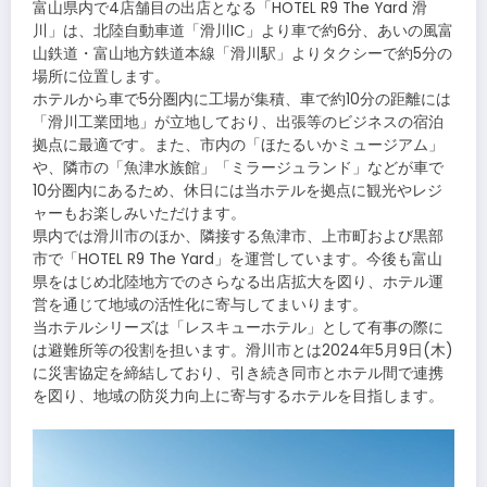
富山県内で4店舗目の出店となる「HOTEL R9 The Yard 滑
川」は、北陸自動車道「滑川IC」より車で約6分、あいの風富
山鉄道・富山地方鉄道本線「滑川駅」よりタクシーで約5分の
場所に位置します。
ホテルから車で5分圏内に工場が集積、車で約10分の距離には
「滑川工業団地」が立地しており、出張等のビジネスの宿泊
拠点に最適です。また、市内の「ほたるいかミュージアム」
や、隣市の「魚津水族館」「ミラージュランド」などが車で
10分圏内にあるため、休日には当ホテルを拠点に観光やレジ
ャーもお楽しみいただけます。
県内では滑川市のほか、隣接する魚津市、上市町および黒部
市で「HOTEL R9 The Yard」を運営しています。今後も富山
県をはじめ北陸地方でのさらなる出店拡大を図り、ホテル運
営を通じて地域の活性化に寄与してまいります。
当ホテルシリーズは「レスキューホテル」として有事の際に
は避難所等の役割を担います。滑川市とは2024年5月9日(木)
に災害協定を締結しており、引き続き同市とホテル間で連携
を図り、地域の防災力向上に寄与するホテルを目指します。