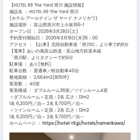
【HOTEL R9 The Yard 滑川 施設情報】
施設名 ： HOTEL R9 The Yard 滑川
(ホテル アールナイン ザ ヤード ナメリカワ)
施設場所 ： 富山県滑川市上小泉355-1
オープン日 ： 2026年3月28日(土)
予約受付開始日： 2026年3月19日(木)15：00
アクセス ： 【お車】北陸自動車道「滑川IC」より車で約6分
【電車】あいの風富山鉄道・富山地方鉄道本線
「滑川駅」よりタクシーで約5分
駐車場 ： あり(無料)
駐車台数 ： 普通車／軽自動車40台
敷地面積 ： 2,664m2(805坪)
客室数 ： 40室
客室構成 ： ダブルルーム36室／ツインルーム4室
＜ダブルルーム＞定員：2名 広さ：13m2
1名 6,200円／泊～ 2名 8,700円／泊～
＜ツインルーム＞定員：2名 広さ：13m2
1名 6,200円／泊～ 2名 9,700円／泊～
ホームページ ：
https://hotel-r9.jp/hotels/namerikawa/