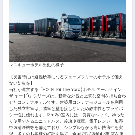
レスキューホテル出動の様子
【災害時には避難所等になるフェーズフリーのホテルで備え
ない防災を】
当社が運営する「HOTEL R9 The Yard(ホテル アールナイン
ザ ヤード)」シリーズは、斬新な外観と上質な空間を持ち合わ
せたコンテナホテルです。建築用コンテナモジュールを利用
した独立客室は、隣室と壁を接しないため静粛性とプライバ
シー性に優れます。13m2の室内には、良質なベッド、ゆった
り使用できるユニットバス、冷凍冷蔵庫、電子レンジ、加湿
空気清浄機等を備えており、シンプルながら高い快適性を実
現。多くのお客様の好評を得て、全国で127店舗4,899室を運