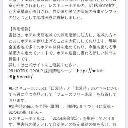
室が利用されました。レスキューホテルの、1台1客室の独立し
た客室構造が着目され、自治体や民間の病院の有事インフラ
のひとつとして地域医療に貢献しました。
【採用情報】
当社は、ホテル出店地域での採用活動に注力し、地域の方々
と共にホテルを創り上げることを大切にしております。毎年
全国各地で多くのホテル開発を進めており、今後も更なる事
業拡大を進めていく中で、ホテル運営に携わる新しい仲間を
募集中です。
詳しくは公式サイトをご確認ください。
R9 HOTELS GROUP 採用情報ページ：
https://hotel-
r9.jp/recruit/
■レスキューホテルは「日常時」と「非常時」のどちらにおい
ても役に立つ商品として「フェーズフリー認証」を取得して
おります。
■災害時の備えを全国へ展開し、強靭なまちづくりに貢献～
SDGsの取り組み～
レスキューホテルは、「SDGs事業認定」を取得しておりま
す。災害時の備えとして自治体との協定締結の輪を広げ、各