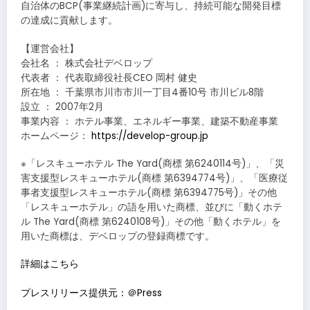
自治体のBCP(事業継続計画)に寄与し、持続可能な開発目標
の達成に貢献します。
【運営会社】
会社名 ： 株式会社デベロップ
代表者 ： 代表取締役社長CEO 岡村 健史
所在地 ： 千葉県市川市市川一丁目4番10号 市川ビル8階
設立 ： 2007年2月
事業内容 ： ホテル事業、エネルギー事業、建築不動産事業
ホームページ：
https://develop-group.jp
※「レスキューホテル The Yard(商標 第6240114号)」、「災
害支援型レスキューホテル(商標 第6394774号)」、「医療従
事者支援型レスキューホテル(商標 第6394775号)」その他
「レスキューホテル」の語を用いた商標、並びに「動くホテ
ル The Yard(商標 第6240108号)」その他「動くホテル」を
用いた商標は、デベロップの登録商標です。
詳細はこちら
プレスリリース提供元：＠Press