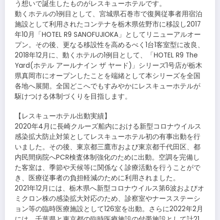
う想いで誕生したものがレスキューホテルです。
動くホテルの1例目として、宮城県石巻市で復興従事者用宿泊
施設として利用されたコンテナを栃木県佐野市に移設し2017
年10月「HOTEL R9 SANOFUJIOKA」としてリニューアルオー
プン。その後、更なる移設性を高めるべく1台1客室型に改良、
2018年12月に、動くホテルの1例目として、「HOTEL R9 The
Yard(ホテル アールナイン ザ ヤード)」シリーズ1号店が栃木
県真岡市にオープンしたことを端緒として本シリーズを全国
各地へ展開。全国どこへでもすみやかにレスキューホテルが
駆けつける体制づくりを目指します。
【レスキューホテル出動実績】
2020年4月に長崎クルーズ船内における新型コロナウイルス
感染拡大防止対策としてレスキューホテル初の有事出動を行
いました。その後、東京都三鷹市および東京都千代田区、都
内民間病院へPCR検査体制強化のために出動。空調を完備し
た客室は、季節や天候等に関係なく診療活動を行うことがで
き、医療従事者の負担軽減のために利用されました。
2021年12月には、栃木県へ新型コロナウイルス第6波およびオ
ミクロン株の感染拡大対応のため、診察室やナースステーシ
ョン等の臨時医療施設として126室を出動。さらに2022年2月
には、千葉県と東京都の臨時医療施設の付帯施設として計21