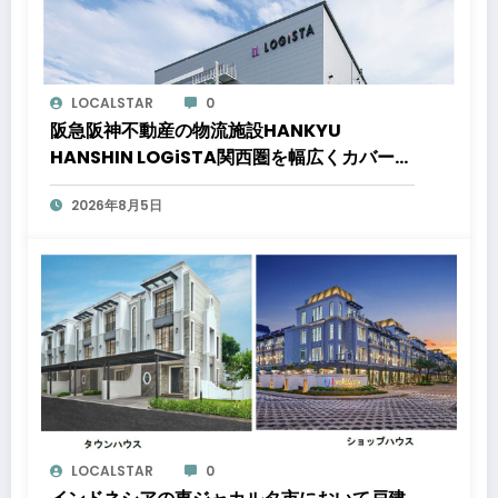
LOCALSTAR
0
阪急阪神不動産の物流施設HANKYU
HANSHIN LOGiSTA関西圏を幅広くカバーで
きる好立地に新たな物流施設が誕生「ロジス
2026年8月5日
タ北伊丹」と「ロジスタ京都伏見」が竣工し
ました
LOCALSTAR
0