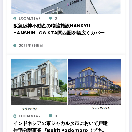
LOCALSTAR
0
阪急阪神不動産の物流施設HANKYU
HANSHIN LOGiSTA関西圏を幅広くカバーで
きる好立地に新たな物流施設が誕生「ロジス
2026年8月5日
タ北伊丹」と「ロジスタ京都伏見」が竣工し
ました
LOCALSTAR
0
インドネシアの東ジャカルタ市において戸建
住宅分譲事業 『Bukit Podomoro（ブキッ