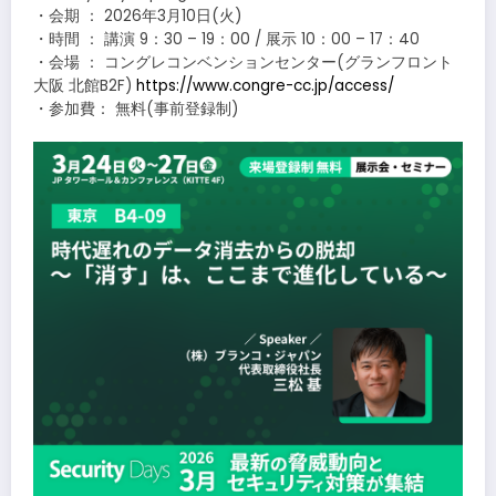
・会期 ： 2026年3月10日(火)
・時間 ： 講演 9：30 – 19：00 / 展示 10：00 – 17：40
・会場 ： コングレコンベンションセンター(グランフロント
大阪 北館B2F)
https://www.congre-cc.jp/access/
・参加費： 無料(事前登録制)