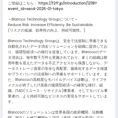
ご登録はこちら：
https://f2ff.jp/introduction/12118?
event_id=secd-2026-01-tokyo
＜Blancco Technology Groupについて＞
Reduce Risk. Increase Efficiency. Be Sustainable.
(リスクの低減、効率性の向上、持続可能性。)
Blancco Technology Groupは、安全で法規制に準拠できる
自動化されたデータ消去ソリューションを組織に提供してお
り、循環型経済への移行を促進しています。Blanccoのデー
タ消去は、毎年数千万件も実施されており、多くの組織は耐
用年数を迎えたデータを不正アクセスから保護しながら、デ
ータストレージ資産の安全な再配置、厳格化するデータ保護
やプライバシーの法規制への準拠をサポートしています。ま
た、Blanccoの高精度なモバイルデバイス診断は、ライフサ
イクルが終了したIT資産の循環型経済への確実な移行、組
織、ITAD(リユース・リサイクル)事業者、そしてモバイル事
業者の、より持続可能なビジネスの実現をサポートしていま
す。
Blanccoのソリューションは世界各国の政府機関、法務機
関、独立した検証機関から認定／承認／推奨を取得してお