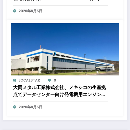
ト ポドモロ）』に参画しますタウンハウスと
2026年8月5日
ショップハウスを合わせた総戸数432戸のプ
ロジェクト
LOCALSTAR
0
大同メタル工業株式会社、メキシコの生産拠
点でデータセンター向け発電機用エンジン軸
受の生産能力増強投資を決定 ～北米顧客と
2026年8月5日
の生産コミットメント契約締結に基づく40億
円規模の新工場建設～