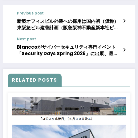
Previous post
新築オフィスビル外装への採用は国内初（仮称）
東阪急ビル建替計画（阪急阪神不動産新本社ビ
ル）において「ガラス型ペロブスカイト太陽電
Next post
池」を実装します～オフィスビルの新たな価値創
造に向けた取組です～
Blanccoがサイバーセキュリティ専門イベント
「Security Days Spring 2026」に出展、最新
のデータ消去管理について講演
RELATED POSTS