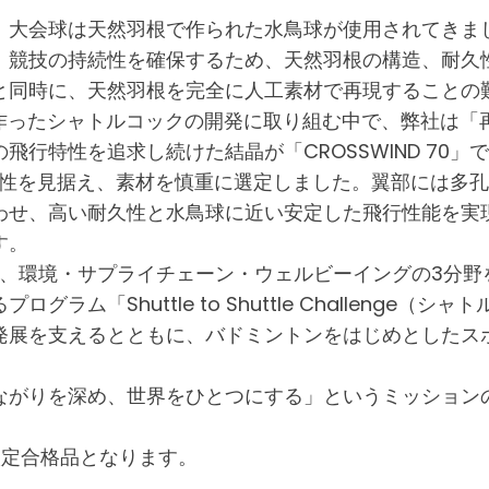
、大会球は天然羽根で作られた水鳥球が使用されてきま
、競技の持続性を確保するため、天然羽根の構造、耐久
と同時に、天然羽根を完全に人工素材で再現することの
で作ったシャトルコックの開発に取り組む中で、弊社は「
行特性を追求し続けた結晶が「CROSSWIND 70」
の可能性を見据え、素材を慎重に選定しました。翼部には
わせ、高い耐久性と水鳥球に近い安定した飛行性能を実
す。
げ、環境・サプライチェーン・ウェルビーイングの3分
「Shuttle to Shuttle Challenge（シ
発展を支えるとともに、バドミントンをはじめとしたス
ながりを深め、世界をひとつにする」というミッション
検定合格品となります。