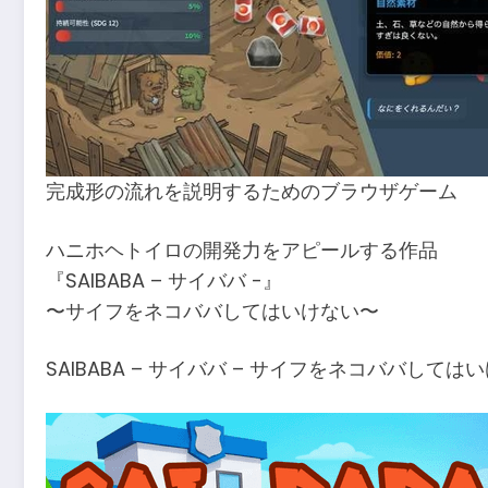
完成形の流れを説明するためのブラウザゲーム
ハニホヘトイロの開発力をアピールする作品
『SAIBABA – サイババ -』
〜サイフをネコババしてはいけない〜
SAIBABA – サイババ – サイフをネコババしてはいけな