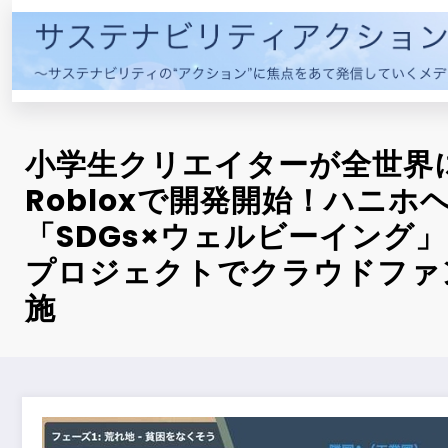
コ
ン
テ
ン
ツ
へ
小学生クリエイターが全世界
ス
キ
Robloxで開発開始！ハニホ
ッ
「SDGs×ウェルビーイング
プ
プロジェクトでクラウドファ
施