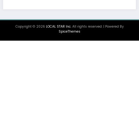
株式会社貴瞬、16億円のシンジケートローン契約
〜金融機関との調達体制は総額約80億円規模へ。D
海外展開をはじめとした成長投資を加速～
Copyright © 2026
LOCAL STAR Inc.
All rights reserved. | Powered By
SpiceThemes