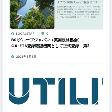
LOCALSTAR
0
BSIグループジャパン（英国規格協会）、
GX-ETS登録確認機関として正式登録 第2
フェーズ開始で制度対応が義務化、企業の対
2026年8月6日
応はどう変わるのか？ 法的拘束力をもつ
GX-ETSの実務ポイント解説セミナーのアー
カイブ動画を公開中