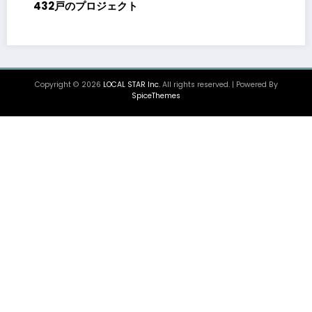
大同メタル工業株式会社、メキシコの生産
センター向け発電機用エンジン軸受の生産
を決定 ～北米顧客との生産コミットメン
基づく40億円規模の新工場建設～
Copyright © 2026
LOCAL STAR Inc.
All rights reserved. | Powered By
SpiceThemes