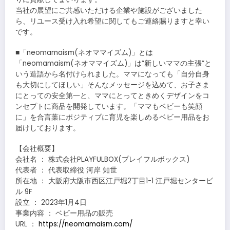
当社の展望にご共感いただける企業や施設がございました
ら、リユース受け入れ希望に関してもご連絡賜りますと幸い
です。
■「neomamaism(ネオママイズム)」とは
「neomamaism(ネオママイズム)」は”新しいママの主張”と
いう造語から名付けられました。ママになっても「自分自身
も大切にしてほしい」そんなメッセージを込めて、お子さま
にとっての安全第一と、ママにとってときめくデザインをコ
ンセプトに商品を開発しています。「ママもベビーも笑顔
に」を合言葉にポジティブに育児を楽しめるベビー用品をお
届けしております。
【会社概要】
会社名 ： 株式会社PLAYFULBOX(プレイフルボックス)
代表者 ： 代表取締役 河岸 知世
所在地 ： 大阪府大阪市西区江戸堀2丁目1-1 江戸堀センタービ
ル 9F
設立 ： 2023年1月4日
事業内容 ： ベビー用品の販売
URL ：
https://neomamaism.com/