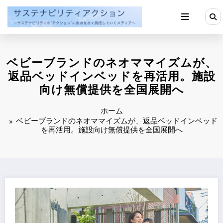
コ
ン
テ
ン
ツ
へ
ベビーブランドのネオママイズムが、
ス
キ
返品ベッドインベッドを再活用。施設
ッ
向け無償提供を全国展開へ
プ
ホーム
ベビーブランドのネオママイズムが、返品ベッドインベッド
を再活用。施設向け無償提供を全国展開へ