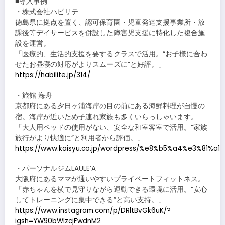
■導入事例
・株式会社ハビリテ
徳島県に拠点を置く、認可保育園・児童発達支援事業所・放
課後等デイサービスを併設した障害児支援に特化した複合施
設を運営。
「医療的、生活的支援を要するクラスで活用。“お子様に合わ
せたお昼寝の対応がよりスムーズに”と好評。」
https://habilite.jp/314/
・旅館 海舟
京都府にある夕日ヶ浦海岸の目の前にある海鮮料理が自慢の
宿。海岸が近いため子連れ家族も多くいらっしゃいます。
「大人用ベッドの使用がない、安全な和室客室で活用。“家族
旅行がより快適に”と利用者から評価。」
https://www.kaisyu.co.jp/wordpress/%e8%b5%a4%e3
・パーソナルジムLAULE’A
大阪府にあるママが通いやすいプライベートフィットネス。
「赤ちゃんを横で見守りながら運動できる環境に活用。“安心
してトレーニングに集中できる”と高い支持。」
https://www.instagram.com/p/DRltBvGk6uK/?
igsh=YW90bWlzcjFwdnM2