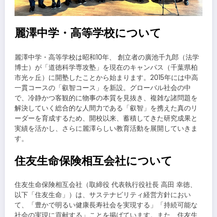
麗澤中学・高等学校について
麗澤中学・高等学校は昭和10年、 創立者の廣池千九郎（法学
博士）が「道徳科学専攻塾」を現在のキャンパス（千葉県柏
市光ヶ丘）に開塾したことから始まります。2015年には中高
一貫コースの「叡智コース」を新設。グローバル社会の中
で、冷静かつ客観的に物事の本質を見抜き、複雑な諸問題を
解決していく総合的な人間力である「叡智」を携えた真のリ
ーダーを育成するため、開校以来、蓄積してきた研究成果と
実績を活かし、さらに麗澤らしい教育活動を展開していきま
す。
住友生命保険相互会社について
住友生命保険相互会社（取締役 代表執行役社長 高田 幸徳、
以下「住友生命」）は、サステナビリティ経営方針におい
て、「豊かで明るい健康長寿社会を実現する」「持続可能な
社会の実現に貢献する」ことを掲げています。また、住友生