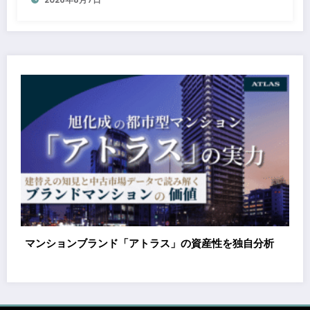
た成長投資を加速～
ス」の資産性を独自分析
都市型マンションブランド「アト
をデータで分析｜建替えの知見、
が支えるブランド価値