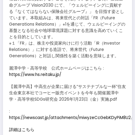
命グループ Vision2030 にて、「ウェルビーイングに貢献す
る『なくてはならない保険会社グループ』」 を目指す姿とし
ています。本取組みは、将来世代との対話「FR（Future
Generations Relations）」※1を通じて、ウェルビーイングの
基盤となる社会や地球環境課題に対する意識を高めていくこ
とを目的としています。
※１「FR」は、株主や投資家向けに行う活動「IR（Investor
Relations）」に対する造語で、将来世代（Future
Generations）と対話し関係性を築く活動を意味します。
麗澤中学・高等学校 公式ホームページはこちら :
https://www.hs.reitaku.jp/
【麗澤中高】中高生が企業に届ける“サステナブルな一杯”住友
生命東京本社でコーヒー販売イベントを今年も開催麗澤中
学・高等学校SDGs研究会 2026年1月23日（金）実施.pdf
:
https://newscast.jp/attachments/miwyzeCcGebKDyPiM8U2.p
詳細はこちら