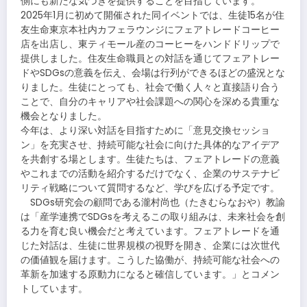
側にも新たな気づきを提供することを目指しています。
2025年1月に初めて開催された同イベントでは、生徒15名が住
友生命東京本社内カフェラウンジにフェアトレードコーヒー
店を出店し、東ティモール産のコーヒーをハンドドリップで
提供しました。住友生命職員との対話を通じてフェアトレー
ドやSDGsの意義を伝え、会場は行列ができるほどの盛況とな
りました。生徒にとっても、社会で働く人々と直接語り合う
ことで、自分のキャリアや社会課題への関心を深める貴重な
機会となりました。
今年は、より深い対話を目指すために「意見交換セッショ
ン」を充実させ、持続可能な社会に向けた具体的なアイデア
を共創する場とします。生徒たちは、フェアトレードの意義
やこれまでの活動を紹介するだけでなく、企業のサステナビ
リティ戦略について質問するなど、学びを広げる予定です。
SDGs研究会の顧問である瀧村尚也（たきむらなおや）教諭
は「産学連携でSDGsを考えるこの取り組みは、未来社会を創
る力を育む良い機会だと考えています。フェアトレードを通
じた対話は、生徒に世界規模の視野を開き、企業には次世代
の価値観を届けます。こうした協働が、持続可能な社会への
革新を加速する原動力になると確信しています。」とコメン
トしています。