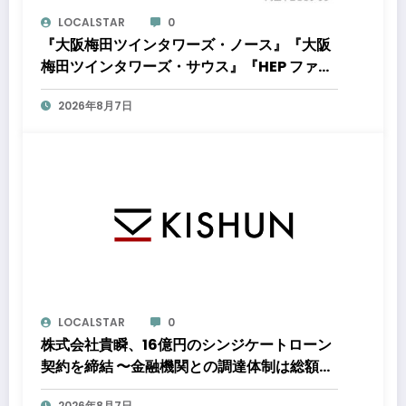
LOCALSTAR
0
『大阪梅田ツインタワーズ・ノース』『大阪
梅田ツインタワーズ・サウス』『HEP ファイ
ブ』において8月下旬から「オフサイト型コ
2026年8月7日
ーポレートPPA」による再生可能エネルギー
電力の使用を開始します
LOCALSTAR
0
株式会社貴瞬、16億円のシンジケートローン
契約を締結 〜金融機関との調達体制は総額約
80億円規模へ。DX・海外展開をはじめとし
2026年8月7日