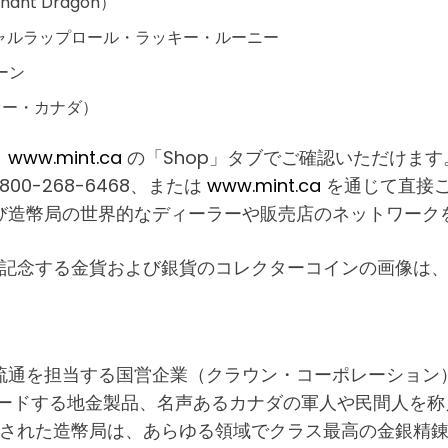
nt Dragon）
シャルラップロール・ラッキー・ルーニー
ーン
オー・カナダ）
、
www.mint.ca
の「Shop」タブでご確認いただけま
800-268-6468、または
www.mint.ca
を通じて直接
び造幣局の世界的なディーラーや販売店のネットワーク
を記念する金貨および銀貨のコレクターコインの画像は
流通を担当する国営企業（クラウン・コーポレーション
リードする地金製品、名声あるカナダの軍人や民間人を
設された造幣局は、あらゆる領域でクラス最高の金銀精