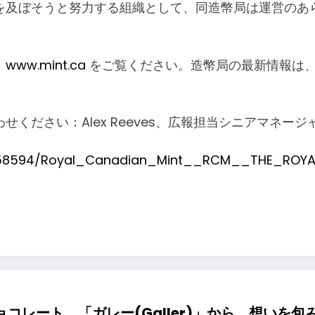
を及ぼそうと努力する組織として、同造幣局は運営のあ
、
www.mint.ca
をご覧ください。造幣局の最新情報は
さい：Alex Reeves、広報担当シニアマネージャー、
858594/Royal_Canadian_Mint__RCM__THE_ROYA
コレート 「ガレー(Galler)」から、想いを包