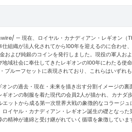
swire/ — 現在、ロイヤル・カナディアン・レギオン（The 
織が法人化されてから100年を迎えるのに合わせ、カナダ造幣
純金および純銀のコインを発行しました。現役の軍人およ
域社会に奉仕してきたレギオンの100年にわたる使命は、
ン・プルーフセットに表現されており、これらはいずれ
、レギオンの過去・現在・未来を描き出す分割イメージの裏
ギオンの制服を着た現代の会員2人が描かれ、カナダ歩兵
ルエットから成る第一次世界大戦の象徴的なコラージュ
、ロイヤル・カナディアン・レギオン誕生の礎となった
悼の精神が連綿と受け継がれていく循環を象徴していま