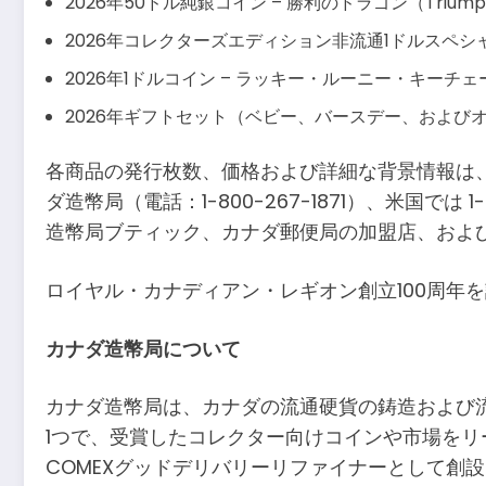
2026年50ドル純銀コイン – 勝利のドラゴン（Triumpha
2026年コレクターズエディション非流通1ドルスペ
2026年1ドルコイン – ラッキー・ルーニー・キーチェ
2026年ギフトセット（ベビー、バースデー、および
各商品の発行枚数、価格および詳細な背景情報は
ダ造幣局（電話：1-800-267-1871）、米国では 1-
造幣局ブティック、カナダ郵便局の加盟店、およ
ロイヤル・カナディアン・レギオン創立100周年
カナダ造幣局について
カナダ造幣局は、カナダの流通硬貨の鋳造および
1つで、受賞したコレクター向けコインや市場を
COMEXグッドデリバリーリファイナーとして創