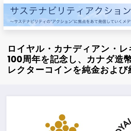
コ
ン
テ
ン
ツ
へ
ロイヤル・カナディアン・レ
ス
キ
100周年を記念し、カナダ造
ッ
レクターコインを純金および
プ