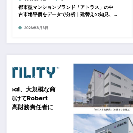
都市型マンションブランド「アトラス」の中
古市場評価をデータで分析｜建替えの知見、
都心好立地、開発思想が支えるブランド価値
2026年8月6日
インド
市にお
『Buki
ット ポ