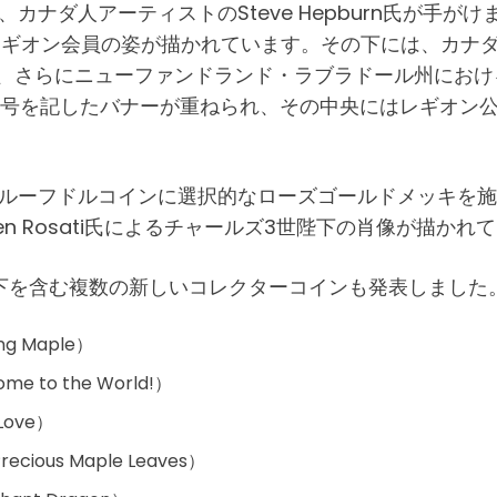
、カナダ人アーティストのSteve Hepburn氏が手
ギオン会員の姿が描かれています。その下には、カナダ
ー、さらにニューファンドランド・ラブラドール州にお
」の年号を記したバナーが重ねられ、その中央にはレギオン
プルーフドルコインに選択的なローズゴールドメッキを
n Rosati氏によるチャールズ3世陛下の肖像が描かれ
下を含む複数の新しいコレクターコインも発表しました
g Maple）
to the World!）
Love）
ous Maple Leaves）