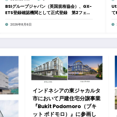
BSIグループジャパン（英国規格協会）、GX-
U
ETS登録確認機関として正式登録 第2フェー
て
ズ開始で制度対応が義務化、企業の対応はど
う変わるのか？ 法的拘束力をもつGX-ETSの
2026年8月6日
実務ポイント解説セミナーのアーカイブ動画
を公開中
ネシアの東ジャカルタ
いて戸建住宅分譲事業
t Podomoro（ブキ
ドモロ）』に参画し
大同メタル工業株式会