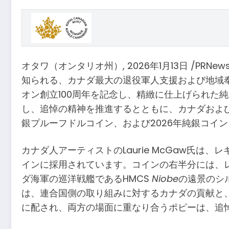
オタワ（オンタリオ州）
,
2026年1月13日
/PRNew
知られる、カナダ最大の退役軍人支援および地域奉仕組
オン創立100周年を記念し、精緻に仕上げられた
し、追悼の精神を推進するとともに、カナダおよび地
銀プルーフドルコイン、および2026年純銀コイ
カナダ人アーティストのLaurie McGaw氏は
インに採用されています。コインの右半分には、レ
ダ海軍の巡洋戦艦であるHMCS
Niobe
の遠景のシ
は、連合国側の取り組みに対するカナダの貢献と
に配され、両方の場面に重なり合うポピーは、追