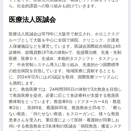
ら、社会的課題への取り組みも続けていきます。
医療法人医誠会
医療法人医誠会は1979年に大阪市で創立され、ホロニクスグ
ループとして大阪を中心に全国で病院、クリニック、介護老
人保健施設などを運営しています。医誠会国際総合病院は46
診療科、総職員数1,971名の体制※で、低侵襲治療、先進・先制
医療、医療ＤＸ、生成AI、本格的タスクシフト・タスクシェ
ア、中央管制システム導入に取り組み、先進的かつ国際標準
の総合病院を目指しています。地域医療に貢献するととも
に、2024年12月にはJCI認証を取得、国際医療ツーリズムに
も挑戦します。
また、救急医療では、24時間365日の体制で3次救急を目指し
て救急医療を提供、必要に応じて各診療科が支援する救急医
療体制をとっています。救急車6台（ドクターカー4台・救急
車2台）、医師9名、看護師30名、救急救命士25名で、「断ら
ない救急」「待たせない救急」をスローガンに、様々な救急
患者さんを受入れ、重症度によって医師・看護師が同乗しお
伺いする救急救命士3名体制の医誠会「病院救急」搬送システ