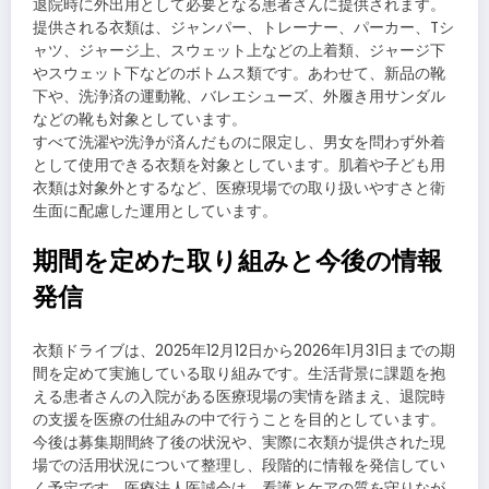
退院時に外出用として必要となる患者さんに提供されます。
提供される衣類は、ジャンパー、トレーナー、パーカー、Tシ
ャツ、ジャージ上、スウェット上などの上着類、ジャージ下
やスウェット下などのボトムス類です。あわせて、新品の靴
下や、洗浄済の運動靴、バレエシューズ、外履き用サンダル
などの靴も対象としています。
すべて洗濯や洗浄が済んだものに限定し、男女を問わず外着
として使用できる衣類を対象としています。肌着や子ども用
衣類は対象外とするなど、医療現場での取り扱いやすさと衛
生面に配慮した運用としています。
期間を定めた取り組みと今後の情報
発信
衣類ドライブは、2025年12月12日から2026年1月31日までの期
間を定めて実施している取り組みです。生活背景に課題を抱
える患者さんの入院がある医療現場の実情を踏まえ、退院時
の支援を医療の仕組みの中で行うことを目的としています。
今後は募集期間終了後の状況や、実際に衣類が提供された現
場での活用状況について整理し、段階的に情報を発信してい
く予定です。医療法人医誠会は、看護とケアの質を守りなが