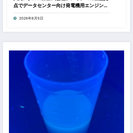
点でデータセンター向け発電機用エンジン軸
受の生産能力増強投資を決定 ～北米顧客と
2026年8月5日
の生産コミットメント契約締結に基づく40億
円規模の新工場建設～