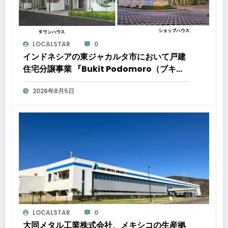
LOCALSTAR
0
インドネシアの東ジャカルタ市において戸建
住宅分譲事業 『Bukit Podomoro（ブキッ
ト ポドモロ）』に参画しますタウンハウスと
2026年8月5日
ショップハウスを合わせた総戸数432戸のプ
ロジェクト
LOCALSTAR
0
大同メタル工業株式会社、メキシコの生産拠