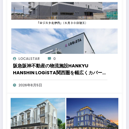
LOCALSTAR
0
阪急阪神不動産の物流施設HANKYU
HANSHIN LOGiSTA関西圏を幅広くカバーで
きる好立地に新たな物流施設が誕生「ロジス
2026年8月5日
タ北伊丹」と「ロジスタ京都伏見」が竣工し
ました