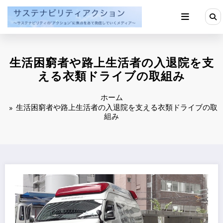
コ
ン
テ
ン
ツ
へ
生活困窮者や路上生活者の入退院を支
ス
キ
える衣類ドライブの取組み
ッ
プ
ホーム
生活困窮者や路上生活者の入退院を支える衣類ドライブの取
組み