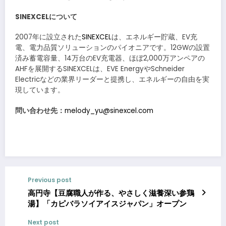
SINEXCEL
について
2007年に設立された
SINEXCEL
は、エネルギー貯蔵、EV充
電、電力品質ソリューションのパイオニアです。12GWの設置
済み蓄電容量、14万台のEV充電器、ほぼ2,000万アンペアの
AHFを展開するSINEXCELは、EVE EnergyやSchneider
Electricなどの業界リーダーと提携し、エネルギーの自由を実
現しています。
問い合わせ先：
melody_yu@sinexcel.com
Previous post
高円寺【豆腐職人が作る、やさしく滋養深い参鶏
湯】「カピバラソイアイスジャパン」オープン
Next post