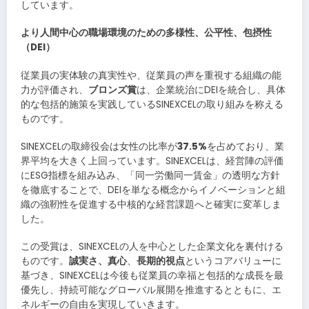
しています。
より人間中心の職場環境のための多様性、公平性、包摂性
（DEI
）
従業員の実体験の真実性や、従業員の声を重視する組織の能
力が評価され、
ブロンズ賞
は、企業統治にDEIを統合し、具体
的な包括的施策を実践しているSINEXCELの取り組みを称える
ものです。
SINEXCELの取締役会は女性の比率が
37.5%
を占めており、業
界平均を大きく上回っています。SINEXCELは、経営陣の評価
にESG指標を組み込み、「同一労働同一賃金」の透明な方針
を徹底することで、DEIを単なる概念からイノベーションと組
織の強靭性を促進する中核的な経営課題へと確実に変革しま
した。
この受賞は、SINEXCELの人を中心とした企業文化を裏付ける
ものです。
誠実さ、真心
、
長期的視点
というコアバリューに
基づき、SINEXCELは今後も従業員の幸福と包括的な成長を最
優先し、持続可能なグローバル展開を推進するとともに、エ
ネルギーの自由を実現していきます。