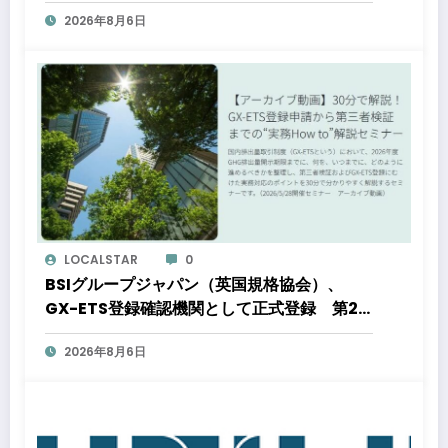
都心好立地、開発思想が支えるブランド価値
2026年8月6日
LOCALSTAR
0
BSIグループジャパン（英国規格協会）、
GX-ETS登録確認機関として正式登録 第2
フェーズ開始で制度対応が義務化、企業の対
2026年8月6日
応はどう変わるのか？ 法的拘束力をもつ
GX-ETSの実務ポイント解説セミナーのアー
カイブ動画を公開中