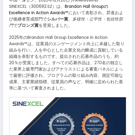
中国・深セン、2025年12月20日 /PRNewswire/ —
SINEXCEL（300693.SZ）は、
Brandon Hall Groupの
Excellence in Action Awards™
において表彰され、昇進およ
び後継者育成部門で
シルバー賞
、
多様性・公平性・包括性部
門
で
ブロンズ賞
を受賞しました。
2025年のBrandon Hall Group Excellence in Action
Awards™は、従業員のエンゲージメント向上に卓越した取り
組みを行い、人を中心とした企業文化の醸成に貢献している
組織を表彰するものです。提出された応募作品のうち、約
20％が受賞しました。すべての応募作品は、270名の独立し
た業界上級専門家およびアナリストによる審査パネルによっ
て厳密に評価され、プログラムの取り組み内容、測定可能な
成果、主要業績指標、従業員の声など、明確に定められた基
準に基づいて審査されました。