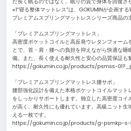
だ長く眠るのではなく、眠りの質で身体を回復さ
※1“寝る整体マットレス”は、GOKUMINが企
プレミアムスプリングマットレスシリーズ商品の
「プレミアムスプリングマットレス」
高密度ポケットコイルと高反発ウレタンフォーム
とで、首・肩・腰への負担を抑えながら快適な睡
備。また、長く使える耐久性と安心の品質保証も
https://gokumin.co.jp/products/psmss-01
「プレミアムスプリングマットレス腰サポ」
腰部強化設計を備えた本格ポケットコイルマット
をしっかりサポートします。独立した高密度コイ
が高く、耐久性にも優れています。高級ニット生
える一枚です。
https://gokumin.co.jp/products/g-psmkp-