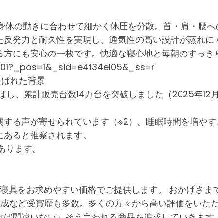
」
、身体の動きに合わせて細かく体圧を分散。首・肩・腰
た反発力と耐久性を実現し、通気性の高い設計が蒸れに
る方にも安心の一枚です。快適な寝心地と毎朝のすっき
k-01?_pos=1&_sid=e4f34e105&_ss=r
選ばれた背景
ばし、累計販売台数14万台を突破しました（2025年1
関する声が寄せられています（※2）。睡眠時間を増や
にあると推察されます。
あります。
具をお求めやすい価格でご提供します。 おかげさまで『Ama
成など受賞歴も多数。多くの方々から高い評価をいただ
けば間違いない」そう言われる商品を追求していきます