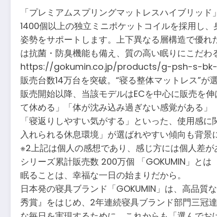
「プレミアムスプリングマットレスハイブリッド
1400個以上の独立ミニポケットコイルを採用し
姿勢をサポートします。上下異なる層構造で優れ
は抗菌・防臭機能も備え、質の高い眠りにこだわ
https://gokumin.co.jp/products/g-psh-s-b
販売台数14万台を突破。“寝る整体マットレス”が
販売開始以降、当該モデルはECを中心に販売を伸
て休める」「体が沈み込み過ぎない感覚がある」
「寝返りしやすい気がする」といった、使用感に
入れられる休息環境」が選ばれやすい傾向も背景
※2上記は個人の感想であり、感じ方には個人差が
シリーズ累計販売数 200万個 「GOKUMIN」とは
眠ることは、幸福な一日の始まりだから。
日本発の寝具ブランド「GOKUMIN」は、高品質な寝
秀賞』をはじめ、2年連続寝具ブランド部門三冠達
な毎日を実現するために、これからも「選んでお