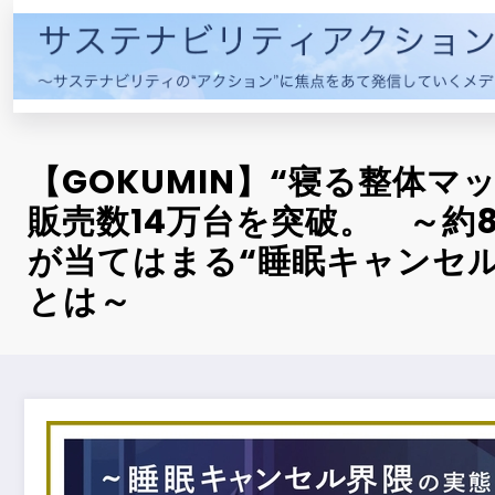
コ
ン
テ
ン
ツ
へ
【GOKUMIN】“寝る整体マ
ス
キ
販売数14万台を突破。 ～約
ッ
が当てはまる“睡眠キャンセル
プ
とは～