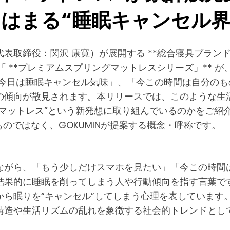
てはまる“睡眠キャンセル界
代表取締役：関沢 康寛）が展開する **総合寝具ブランドG
る「 **プレミアムスプリングマットレスシリーズ」** が
では「今日は睡眠キャンセル気味」、「今この時間は自分
の傾向が散見されます。本リリースでは、このような生
整体マットレス”という新発想に取り組んでいるのかをご紹
のではなく、GOKUMINが提案する概念・呼称です。
ながら、「もう少しだけスマホを見たい」「今この時間
結果的に睡眠を削ってしまう人や行動傾向を指す言葉で
から眠りを“キャンセル”してしまう心理を表しています
構造や生活リズムの乱れを象徴する社会的トレンドとして