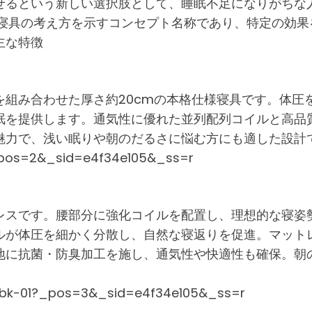
せるという新しい選択肢として、睡眠不足になりがちな
画する寝具の考え方を示すコンセプト名称であり、特定の効
主な特徴
を組み合わせた厚さ約20cmの本格仕様寝具です。体圧
眠を提供します。通気性に優れた並列配列コイルと高品
魅力で、浅い眠りや朝のだるさに悩む方にも適した設計
?_pos=2&_sid=e4f34e105&_ss=r
レスです。腰部分に強化コイルを配置し、理想的な寝姿
ルが体圧を細かく分散し、自然な寝返りを促進。マット
地に抗菌・防臭加工を施し、通気性や快適性も確保。朝
s-bk-01?_pos=3&_sid=e4f34e105&_ss=r