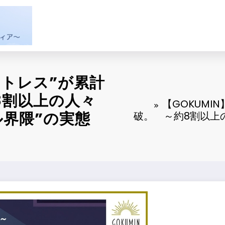
ットレス”が累計
8割以上の人々
【GOKUMI
界隈”の実態
破。 ～約8割以上