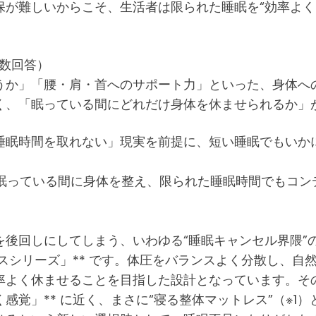
保が難しいからこそ、生活者は限られた睡眠を“効率よ
数回答）
うか」「腰・肩・首へのサポート力」といった、身体へ
く、「眠っている間にどれだけ身体を休ませられるか」
睡眠時間を取れない」現実を前提に、短い睡眠でもいか
目し、眠っている間に身体を整え、限られた睡眠時間でも
後回しにしてしまう、いわゆる“睡眠キャンセル界隈”の
レスシリーズ」** です。体圧をバランスよく分散し、
よく休ませることを目指した設計となっています。その
感覚」** に近く、まさに“寝る整体マットレス”（※1