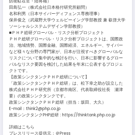
防衛駐在官・陸将補）
田島弘一（株式会社日本格付研究所顧問）
名和利男（日本サイバーディフェンス専務理事）
保井俊之（武蔵野大学ウェルビーイング学部教授 兼 叡啓大学
ソーシャルシステムデザイン学部教授）
■ＰＨＰ総研グローバル・リスク分析プロジェクト
ＰＨＰ総研グローバル・リスク分析プロジェクトは、国際政
治、地域情勢、国際金融、国際経済、エネルギー、サイバー
など様々な分野の専門家が、日本が注視すべきグローバルな
リスクについて集中的な検討を行い、日本に影響するグロー
バルなリスク要因を検討した結果を年末に公表するプロジェ
クトです。
【政策シンクタンクＰＨＰ総研について】
「政策シンクタンクＰＨＰ総研」は、松下幸之助が設立した
株式会社ＰＨＰ研究所（京都市南区、代表取締役社長 瀬津
要）の政策シンクタンクです。
政策シンクタンクＰＨＰ総研（担当：坂田、大久）
E-mail：think2@php.co.jp
政策シンクタンクPHP総研 : https://thinktank.php.co.jp
詳細はこちら
プレスリリース提供元：＠Press