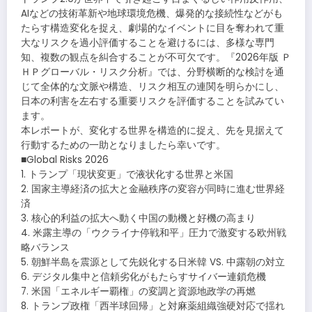
AIなどの技術革新や地球環境危機、爆発的な接続性などがも
たらす構造変化を捉え、劇場的なイベントに目を奪われて重
大なリスクを過小評価することを避けるには、多様な専門
知、複数の観点を糾合することが不可欠です。『2026年版 Ｐ
ＨＰグローバル・リスク分析』では、分野横断的な検討を通
じて全体的な文脈や構造、リスク相互の連関を明らかにし、
日本の利害を左右する重要リスクを評価することを試みてい
ます。
本レポートが、変化する世界を構造的に捉え、先を見据えて
行動するための一助となりましたら幸いです。
■Global Risks 2026
1. トランプ「現状変更」で液状化する世界と米国
2. 国家主導経済の拡大と金融秩序の変容が同時に進む世界経
済
3. 核心的利益の拡大へ動く中国の動機と好機の高まり
4. 米露主導の「ウクライナ停戦和平」圧力で激変する欧州戦
略バランス
5. 朝鮮半島を震源として先鋭化する日米韓 VS. 中露朝の対立
6. デジタル集中と信頼劣化がもたらすサイバー連鎖危機
7. 米国「エネルギー覇権」の変調と資源地政学の再燃
8. トランプ政権「西半球回帰」と対麻薬組織強硬対応で揺れ