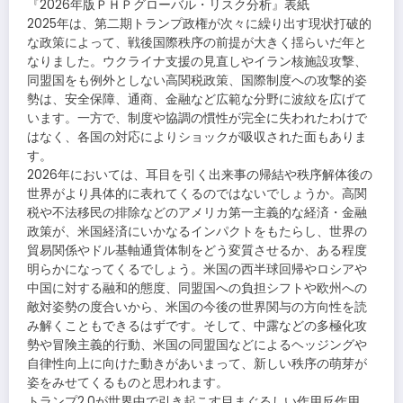
『2026年版ＰＨＰグローバル・リスク分析』表紙
2025年は、第二期トランプ政権が次々に繰り出す現状打破的
な政策によって、戦後国際秩序の前提が大きく揺らいだ年と
なりました。ウクライナ支援の見直しやイラン核施設攻撃、
同盟国をも例外としない高関税政策、国際制度への攻撃的姿
勢は、安全保障、通商、金融など広範な分野に波紋を広げて
います。一方で、制度や協調の慣性が完全に失われたわけで
はなく、各国の対応によりショックが吸収された面もありま
す。
2026年においては、耳目を引く出来事の帰結や秩序解体後の
世界がより具体的に表れてくるのではないでしょうか。高関
税や不法移民の排除などのアメリカ第一主義的な経済・金融
政策が、米国経済にいかなるインパクトをもたらし、世界の
貿易関係やドル基軸通貨体制をどう変質させるか、ある程度
明らかになってくるでしょう。米国の西半球回帰やロシアや
中国に対する融和的態度、同盟国への負担シフトや欧州への
敵対姿勢の度合いから、米国の今後の世界関与の方向性を読
み解くこともできるはずです。そして、中露などの多極化攻
勢や冒険主義的行動、米国の同盟国などによるヘッジングや
自律性向上に向けた動きがあいまって、新しい秩序の萌芽が
姿をみせてくるものと思われます。
トランプ2.0が世界中で引き起こす目まぐるしい作用反作用、