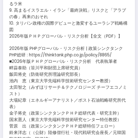
るラ米
9. 高まるイスラエル・イラン「最終決戦」リスクと「アラブ
の春」再来のおそれ
10. タリバン政権の国際デビューと激変するユーラシア戦略構
図
2026年版ＰＨＰグローバル・リスク分析【全文（PDF）】
2026年版 PHPグローバル・リスク分析 | 政策シンクタンク
PHP総研 : https://thinktank.php.co.jp/policy/8865/
■2026年版ＰＨＰグローバル・リスク分析 代表執筆者
畔蒜泰助（笹川平和財団上席研究員）
飯田将史（防衛研究所理論研究部長）
池内 恵（東京大学先端科学技術研究センター教授）
太田智之（みずほリサーチ＆テクノロジーズ チーフエコノミ
スト）
大場紀章（エネルギーアナリスト／ポスト石油戦略研究所代
表）
金子将史（政策シンクタンクＰＨＰ総研代表・研究主幹）
国末憲人（東京大学先端科学技術研究センター特任教授）
菅原 出（政策シンクタンクＰＨＰ総研特任フェロー）
鈴来洋志（（公財）陸修偕行社・現代戦研究会座長／元韓国