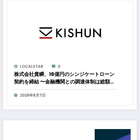
電力の使用を開始します
LOCALSTAR
0
株式会社貴瞬、16億円のシンジケートローン
契約を締結 〜金融機関との調達体制は総額約
80億円規模へ。DX・海外展開をはじめとし
2026年8月7日
た成長投資を加速～