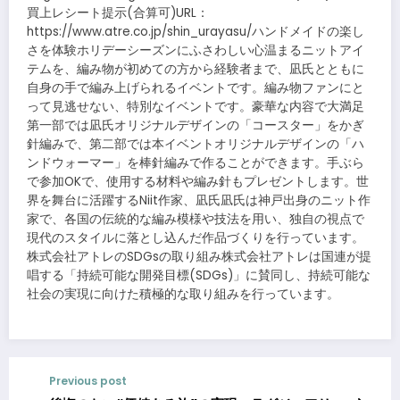
買上レシート提示(合算可)URL：
https://www.atre.co.jp/shin_urayasu/ハンドメイドの楽し
さを体験ホリデーシーズンにふさわしい心温まるニットアイ
テムを、編み物が初めての方から経験者まで、凪氏とともに
自身の手で編み上げられるイベントです。編み物ファンにと
って見逃せない、特別なイベントです。豪華な内容で大満足
第一部では凪氏オリジナルデザインの「コースター」をかぎ
針編みで、第二部では本イベントオリジナルデザインの「ハ
ンドウォーマー」を棒針編みで作ることができます。手ぶら
で参加OKで、使用する材料や編み針もプレゼントします。世
界を舞台に活躍するNiit作家、凪氏凪氏は神戸出身のニット作
家で、各国の伝統的な編み模様や技法を用い、独自の視点で
現代のスタイルに落とし込んだ作品づくりを行っています。
株式会社アトレのSDGsの取り組み株式会社アトレは国連が提
唱する「持続可能な開発目標(SDGs)」に賛同し、持続可能な
社会の実現に向けた積極的な取り組みを行っています。
Previous post