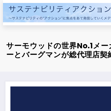
コ
ン
テ
ン
ツ
へ
ス
サーモウッドの世界No.1メー
キ
ーとバーグマンが総代理店契
ッ
プ