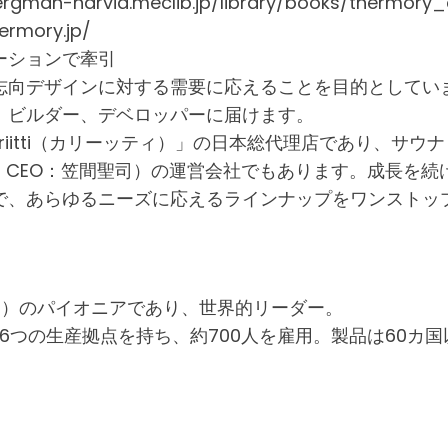
-harvia.meclib.jp/library/books/thermory_c
mory.jp/
ーションで牽引
志向デザインに対する需要に応えることを目的としてい
、ビルダー、デベロッパーに届けます。
iitti（カリーッティ）」の日本総代理店であり、サウナ
都港区、CEO：笠間聖司）の運営会社でもあります。成長
で、あらゆるニーズに応えるラインナップをワンストッ
ッド）のパイオニアであり、世界的リーダー。
に6つの生産拠点を持ち、約700人を雇用。製品は60カ