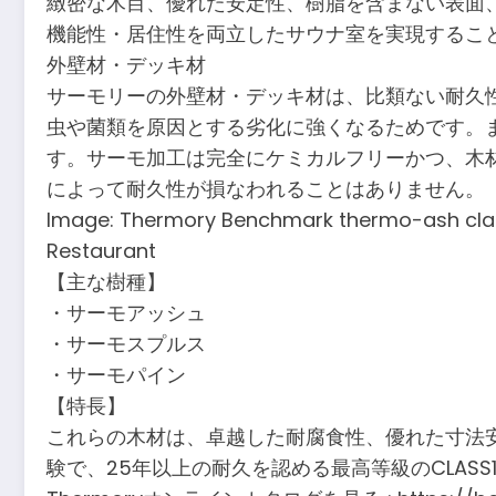
緻密な木目、優れた安定性、樹脂を含まない表面
機能性・居住性を両立したサウナ室を実現するこ
外壁材・デッキ材
サーモリーの外壁材・デッキ材は、比類ない耐久
虫や菌類を原因とする劣化に強くなるためです。
す。サーモ加工は完全にケミカルフリーかつ、木
によって耐久性が損なわれることはありません。
Image: Thermory Benchmark thermo-ash cladd
Restaurant
【主な樹種】
・サーモアッシュ
・サーモスプルス
・サーモパイン
【特長】
これらの木材は、卓越した耐腐食性、優れた寸法安
験で、25年以上の耐久を認める最高等級のCLAS