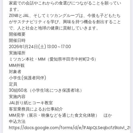
家庭での会話やこれからの食選びにつながることを願ってい
ます。
ZENBとJAL、そしてミツカングループは、今後も子どもたち
がサステナビリティを学び、興味を持つ機会を創出すること
で、人と社会と地球の健康に貢献していきます。
開催概要
開催日時
2026年1月24日(土) 13:00～17:00
実施場所
ミツカン本社・MIM（愛知県半田市中村町2-6）
MIM外観
対象者
小学生(保護者同伴)
定員
30組60名（小学生1名につき保護者1名）
実施内容
JAL折り紙ヒコーキ教室
客室乗務員によるお仕事紹介
MIM見学（展示・映像などを通じた食文化体験） ほか
申込方法
https://docs.google.com/forms/d/e/1FAIpQLSeqbcfz9IoIv