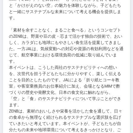
と「かけがえのない空」の魅力を体験しながら、子どもたち
と一緒にサステナブルな未来について考える機会を提供しま
す。
「素材を余すことなく、まるごと食べる」というコンセプト
のZENBは、野菜や豆の皮・芯まで活かす独自の技術で、おい
しく、カラダにも地球にもやさしい食生活を提案してきまし
た。一方JALは、気候変動への対応や資源の有効利用などを通
じて、航空事業における環境負荷の低減に取り組んでいま
す。
本イベントは、こうした両社のサステナビリティへの想い
を、次世代を担う子どもたちに分かりやすく、楽しく伝える
ことを目的としたものです。JALによる「折り紙ヒコーキ教
室」や客室乗務員のお仕事紹介に加え、会場となるMIMで酢
づくりの歴史や発酵文化、日本の食文化に触れながら、
「空」と「食」のサステナビリティについて学ぶことができ
ます。
ZENBは、素材のおいしさや栄養を活かした食を通して、日々
の食卓から無理なく続けられるサステナブルな選択肢を広げ
ていきたいと考えています。本イベントが、子どもたちが自
分たちの未来や地球環境について考えるきっかけとなり、ご