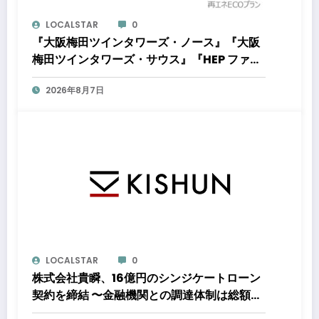
LOCALSTAR
0
『大阪梅田ツインタワーズ・ノース』『大阪
梅田ツインタワーズ・サウス』『HEP ファイ
ブ』において8月下旬から「オフサイト型コ
2026年8月7日
ーポレートPPA」による再生可能エネルギー
電力の使用を開始します
LOCALSTAR
0
株式会社貴瞬、16億円のシンジケートローン
契約を締結 〜金融機関との調達体制は総額約
80億円規模へ。DX・海外展開をはじめとし