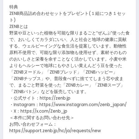
特典
ZENB商品詰め合わせセットをプレゼント(１組につき１セッ
ト)
ZENBとは
野菜や豆といった植物を可能な限りまるごと“ぜんぶ”使った食
で、おいしくてカラダにいい、人と社会と地球の健康に貢献
する、ウェルビーイングな食生活を提案しています。動物性
原料不使用で、可能な限り添加物も使用せず、素材そのもの
のおいしさと栄養を余すことなく活かしています。小麦や米
よりもヘルシーで地球にもやさしい黄えんどう豆を使った
「ZENBヌードル」「ZENBブレッド」「ZENBハッピー」
「ZENBチップス」や、普段食べずに捨ててしまう芯や皮ま
で、まるごと野菜を使った「ZENBカレー」「ZENBスープ」
「ZENBバトン」などを販売しています。
・公式サイト：https://zenb.jp
・Instagram：https://www.instagram.com/zenb_japan/
・X：https://x.com/Zenb_jp
＜本件に関するお問い合わせ先＞
お問い合わせフォーム：
https://support.zenb.jp/hc/ja/requests/new